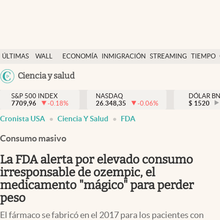
Últimas Noticias
ÚLTIMAS
WALL
ECONOMÍA
INMIGRACIÓN
STREAMING
TIEMPO
Finanzas y economía
NOTICIAS
STREET
Argentina
Ciencia y salud
Wall Street y dólar
Y
España
Inmigración
DÓLAR
S&P 500 INDEX
NASDAQ
DÓLAR B
7709,96
-0.18
%
26.348,35
-0.06
%
México
$
1520
Trending
Cronista USA
Ciencia Y Salud
FDA
USA
Tiempo
Colombia
Consumo masivo
Uruguay
Ciencia y salud
La FDA alerta por elevado consumo
Espiritual
irresponsable de ozempic, el
medicamento "mágico" para perder
Streaming
peso
PC y mobile
El fármaco se fabricó en el 2017 para los pacientes con