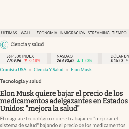
Últimas Noticias
ÚLTIMAS
WALL
ECONOMÍA
INMIGRACIÓN
STREAMING
TIEMPO
Finanzas y economía
NOTICIAS
STREET
Argentina
Ciencia y salud
Wall Street y dólar
Y
España
Inmigración
DÓLAR
S&P 500 INDEX
NASDAQ
DÓLAR B
7709,96
-0.18
%
26.690,62
1.30
%
México
$
1520
Trending
Cronista USA
Ciencia Y Salud
Elon Musk
USA
Tiempo
Colombia
Tecnología y salud
Uruguay
Ciencia y salud
Elon Musk quiere bajar el precio de los
Espiritual
medicamentos adelgazantes en Estados
Unidos: "mejora la salud"
Streaming
El magnate tecnológico quiere trabajar en "mejorar el
PC y mobile
sistema de salud" bajando el precio de los medicamentos