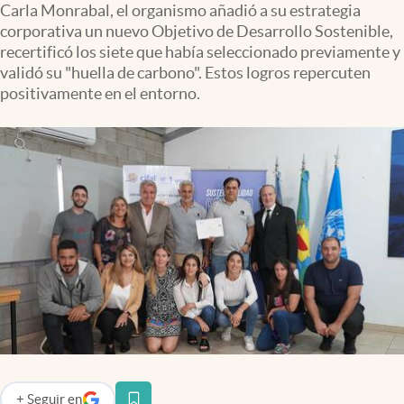
Carla Monrabal, el organismo añadió a su estrategia
Infotechnology
corporativa un nuevo Objetivo de Desarrollo Sostenible,
Clase
recertificó los siete que había seleccionado previamente y
validó su "huella de carbono". Estos logros repercuten
Clima
positivamente en el entorno.
Mundial 2026
Eventos Corporativos
El Cronista Studio
Mediakit
abre en nueva pestaña
Argentina
+
Seguir
en