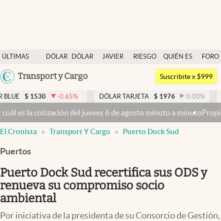
Últimas noticias
ÚLTIMAS
DÓLAR
DÓLAR
JAVIER
RIESGO
QUIÉN ES
FORO
Dólar
NOTICIAS
BLUE
MILEI
PAÍS
QUIÉN
Argentina
Transport y Cargo
Members
Suscribite x $999
España
Economía y Política
1530
-0.65
%
DÓLAR TARJETA
$
1976
0.00
%
DÓLAR 
México
ción del jueves 6 de agosto minuto a minuto
Propiedad privada: con c
Finanzas y Mercados
USA
abre en nueva pestaña
abre en nueva pestaña
El Cronista
Transport Y Cargo
Puerto Dock Sud
Mercados Online
Colombia
Uruguay
Puertos
Negocios
Puerto Dock Sud recertifica sus ODS y
Columnistas
renueva su compromiso socio
Otras secciones
ambiental
Apertura
Por iniciativa de la presidenta de su Consorcio de Gestión,