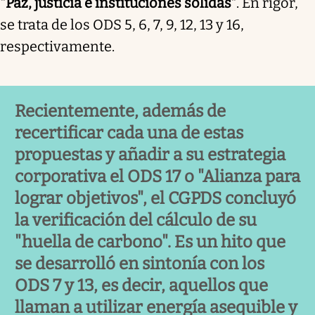
"Paz, justicia e instituciones sólidas"
. En rigor,
se trata de los ODS 5, 6, 7, 9, 12, 13 y 16,
respectivamente.
Recientemente, además de
recertificar cada una de estas
propuestas y añadir a su estrategia
corporativa el ODS 17 o "Alianza para
lograr objetivos", el CGPDS concluyó
la verificación del cálculo de su
"huella de carbono". Es un hito que
se desarrolló en sintonía con los
ODS 7 y 13, es decir, aquellos que
llaman a utilizar energía asequible y