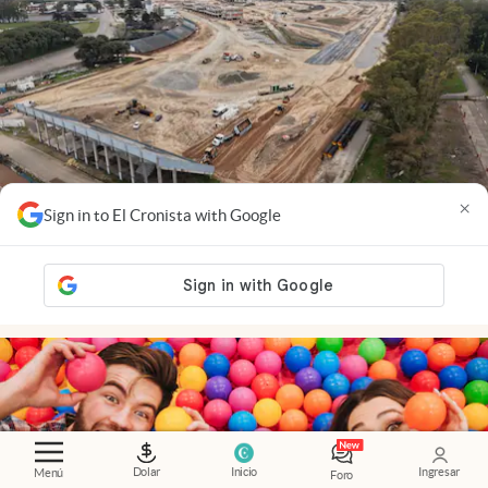
×
Sign in to El Cronista with Google
Cambios
.
La megaobra que cambia el Autódromo y
busca traer la Fórmula 1 de vuelta a la Argentina
Dolar
Inicio
Ingresar
Menú
Foro