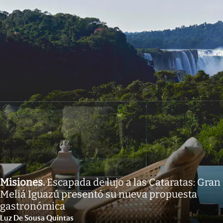
Misiones
.
Escapada de lujo a las Cataratas: Gran
Meliá Iguazú presentó su nueva propuesta
gastronómica
Luz De Sousa Quintas