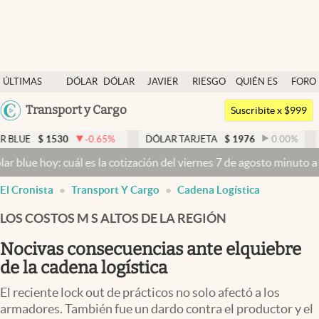
Últimas noticias
ÚLTIMAS
DÓLAR
DÓLAR
JAVIER
RIESGO
QUIÉN ES
FORO
Dólar
NOTICIAS
BLUE
MILEI
PAÍS
QUIÉN
Argentina
Transport y Cargo
Members
Suscribite x $999
España
Economía y Política
-0.65
%
DÓLAR TARJETA
$
1976
0.00
%
DÓLAR MEP
$
México
l es la cotización del viernes 7 de agosto minuto a minuto
Dólar hoy
Finanzas y Mercados
USA
El Cronista
Transport Y Cargo
Cadena Logística
Mercados Online
Colombia
Uruguay
LOS COSTOS M S ALTOS DE LA REGIÓN
Negocios
Nocivas consecuencias ante elquiebre
Columnistas
de la cadena logística
Otras secciones
El reciente lock out de prácticos no solo afectó a los
Apertura
armadores. También fue un dardo contra el productor y el