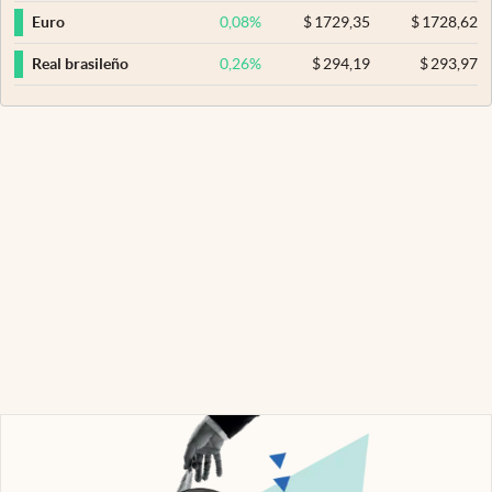
0,08
%
$
1729,35
$
1728,62
Euro
0,26
%
$
294,19
$
293,97
Real brasileño