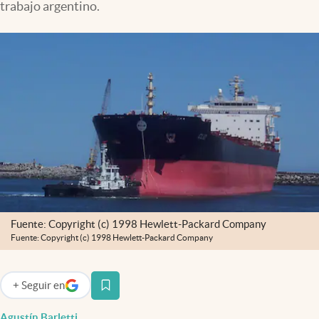
trabajo argentino.
Infotechnology
Clase
Clima
Mundial 2026
Eventos Corporativos
El Cronista Studio
Mediakit
abre en nueva pestaña
Argentina
Fuente: Copyright (c) 1998 Hewlett-Packard Company
Fuente: Copyright (c) 1998 Hewlett-Packard Company
+
Seguir
en
abre en nueva pestaña
Agustín Barletti