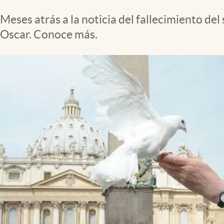
Clima
Meses atrás a la noticia del fallecimiento de
Espiritualidad
Oscar. Conoce más.
Mediakit
abre en nueva pestaña