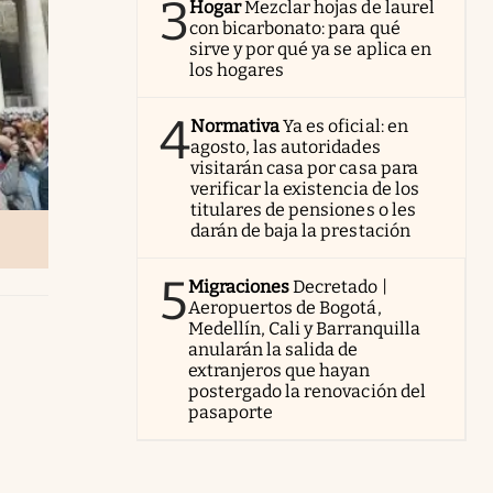
3
Hogar
Mezclar hojas de laurel
con bicarbonato: para qué
sirve y por qué ya se aplica en
los hogares
4
Normativa
Ya es oficial: en
agosto, las autoridades
visitarán casa por casa para
verificar la existencia de los
titulares de pensiones o les
darán de baja la prestación
5
Migraciones
Decretado |
Aeropuertos de Bogotá,
Medellín, Cali y Barranquilla
anularán la salida de
extranjeros que hayan
postergado la renovación del
pasaporte