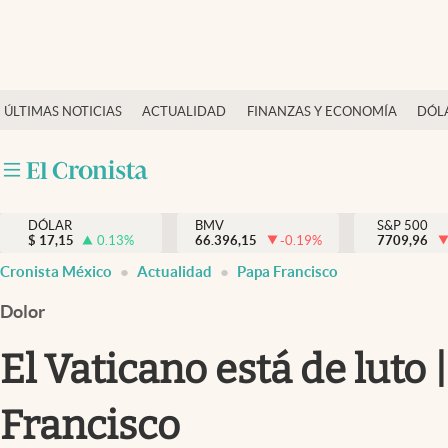
Últimas Noticias
ÚLTIMAS NOTICIAS
ACTUALIDAD
FINANZAS Y ECONOMÍA
DÓL
Actualidad
Finanzas y economía
Dólar y mercados
DÓLAR
BMV
S&P 500
Internacionales
$
17,15
0.13
%
66.396,15
-0.19
%
7709,96
Opinión
Cronista México
Actualidad
Papa Francisco
Brand Strategy
Dolor
Pc y celular
El Vaticano está de luto 
Vida y estilo
Francisco
Tv