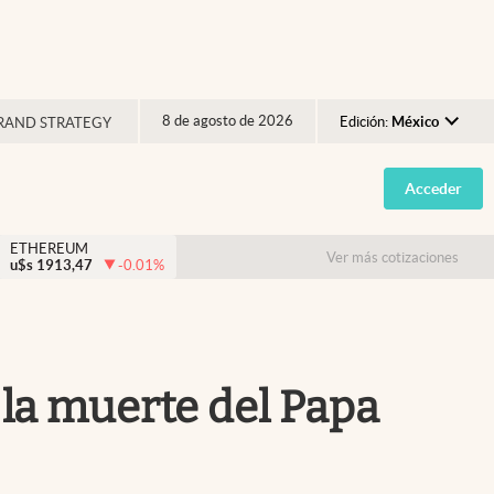
8 de agosto de 2026
Edición:
México
RAND STRATEGY
Argentina
Acceder
España
México
ETHEREUM
Ver más cotizaciones
u$s
1913,47
-0.01
%
USA
Colombia
Uruguay
ó la muerte del Papa