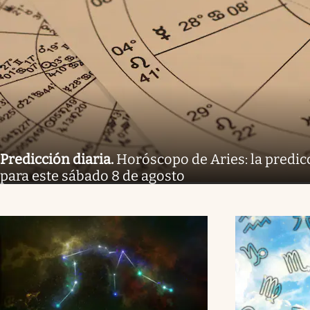
Predicción diaria
.
Horóscopo de Aries: la predicc
para este sábado 8 de agosto