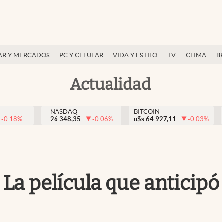
AR Y MERCADOS
PC Y CELULAR
VIDA Y ESTILO
TV
CLIMA
B
Actualidad
NASDAQ
BITCOIN
-0.18
%
26.348,35
-0.06
%
u$s
64.927,11
-0.03
%
| La película que anticip