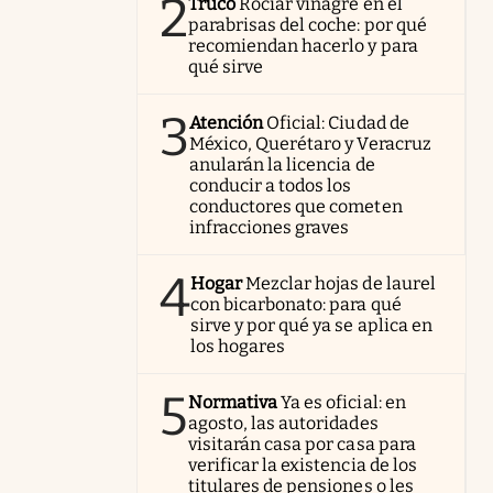
2
Truco
Rociar vinagre en el
parabrisas del coche: por qué
recomiendan hacerlo y para
qué sirve
3
Atención
Oficial: Ciudad de
México, Querétaro y Veracruz
anularán la licencia de
conducir a todos los
conductores que cometen
infracciones graves
4
Hogar
Mezclar hojas de laurel
con bicarbonato: para qué
sirve y por qué ya se aplica en
los hogares
5
Normativa
Ya es oficial: en
agosto, las autoridades
visitarán casa por casa para
verificar la existencia de los
titulares de pensiones o les