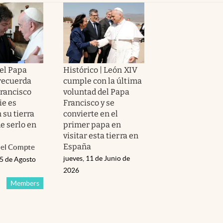
del Papa
Histórico | León XIV
recuerda
cumple con la última
Francisco
voluntad del Papa
ie es
Francisco y se
 su tierra
convierte en el
e serlo en
primer papa en
visitar esta tierra en
España
el Compte
jueves, 11 de Junio de
05 de Agosto
2026
Members