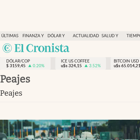
Finanzas y economía
ÚLTIMAS
FINANZA Y
DÓLAR Y
ACTUALIDAD
SALUD Y
TIEMP
Salud y nutrición
NOTICIAS
ECONOMÍA
MERCADOS
NUTRICIÓN
LIBRE
Argentina
Vida espiritual
España
Actualidad
DÓLAR/COP
ICE US COFFEE
BITCOIN USD
$
3159,45
0.20
%
u$s
324,15
3.52
%
u$s
México
65.014,2
Tiempo libre
USA
Peajes
Dólar y mercados
Colombia
Peajes
Uruguay
Curiosidades
Colombia