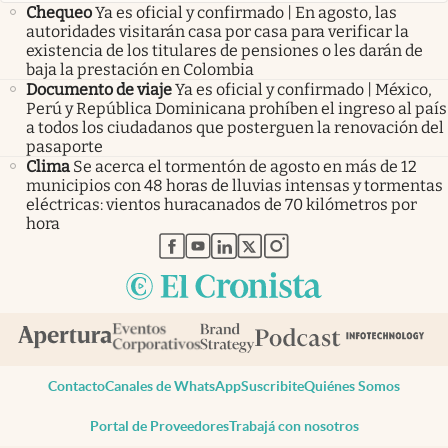
Chequeo
Ya es oficial y confirmado | En agosto, las
autoridades visitarán casa por casa para verificar la
existencia de los titulares de pensiones o les darán de
baja la prestación en Colombia
Documento de viaje
Ya es oficial y confirmado | México,
Perú y República Dominicana prohíben el ingreso al país
a todos los ciudadanos que posterguen la renovación del
pasaporte
Clima
Se acerca el tormentón de agosto en más de 12
municipios con 48 horas de lluvias intensas y tormentas
eléctricas: vientos huracanados de 70 kilómetros por
hora
abre en nueva pestaña
abre en nueva pestaña
abre en nueva pestaña
abre en nueva pestaña
abre en nueva pestaña
Contacto
Canales de WhatsApp
Suscribite
Quiénes Somos
Portal de Proveedores
Trabajá con nosotros