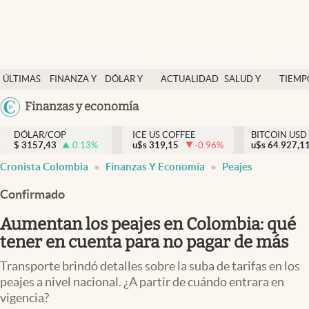
Finanzas y economía
ÚLTIMAS
FINANZA Y
DÓLAR Y
ACTUALIDAD
SALUD Y
TIEMP
Salud y nutrición
NOTICIAS
ECONOMÍA
MERCADOS
NUTRICIÓN
LIBRE
Argentina
Finanzas y economía
Vida espiritual
España
Actualidad
DÓLAR/COP
ICE US COFFEE
BITCOIN USD
$
3157,43
0.13
%
u$s
319,15
-0.96
%
u$s
México
64.927,1
Tiempo libre
Cronista Colombia
Finanzas Y Economía
Peajes
USA
Dólar y mercados
Colombia
Confirmado
Uruguay
Curiosidades
Aumentan los peajes en Colombia: qué
tener en cuenta para no pagar de más
Colombia
Transporte brindó detalles sobre la suba de tarifas en los
peajes a nivel nacional. ¿A partir de cuándo entrara en
vigencia?