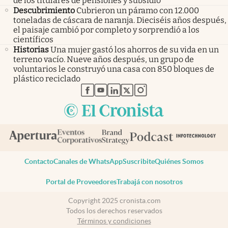
de los titulares de pensiones y subsidio
Descubrimiento
Cubrieron un páramo con 12.000
toneladas de cáscara de naranja. Dieciséis años después,
el paisaje cambió por completo y sorprendió a los
científicos
Historias
Una mujer gastó los ahorros de su vida en un
terreno vacío. Nueve años después, un grupo de
voluntarios le construyó una casa con 850 bloques de
plástico reciclado
abre en nueva pestaña
abre en nueva pestaña
abre en nueva pestaña
abre en nueva pestaña
abre en nueva pestaña
Contacto
Canales de WhatsApp
Suscribite
Quiénes Somos
Portal de Proveedores
Trabajá con nosotros
Copyright 2025 cronista.com
Todos los derechos reservados
Términos y condiciones