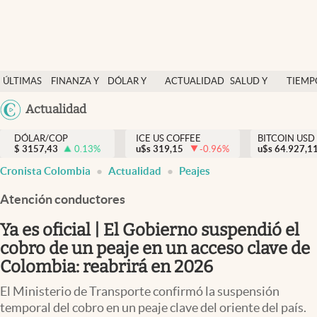
Finanzas y economía
ÚLTIMAS
FINANZA Y
DÓLAR Y
ACTUALIDAD
SALUD Y
TIEMP
Salud y nutrición
NOTICIAS
ECONOMÍA
MERCADOS
NUTRICIÓN
LIBRE
Argentina
Actualidad
Vida espiritual
España
Actualidad
DÓLAR/COP
ICE US COFFEE
BITCOIN USD
$
3157,43
0.13
%
u$s
319,15
-0.96
%
u$s
México
64.927,1
Tiempo libre
Cronista Colombia
Actualidad
Peajes
USA
Dólar y mercados
Colombia
Atención conductores
Uruguay
Curiosidades
Ya es oficial | El Gobierno suspendió el
cobro de un peaje en un acceso clave de
Colombia
Colombia: reabrirá en 2026
El Ministerio de Transporte confirmó la suspensión
temporal del cobro en un peaje clave del oriente del país.