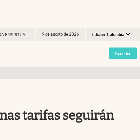
9 de agosto de 2026
Edición:
Colombia
DA ESPIRITUAL
Argentina
Acceder
España
México
USA
Colombia
Uruguay
nas tarifas seguirán