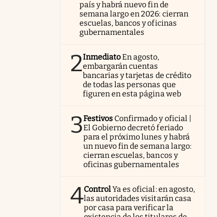
país y habrá nuevo fin de
semana largo en 2026: cierran
escuelas, bancos y oficinas
gubernamentales
2
Inmediato
En agosto,
embargarán cuentas
bancarias y tarjetas de crédito
de todas las personas que
figuren en esta página web
3
Festivos
Confirmado y oficial |
El Gobierno decretó feriado
para el próximo lunes y habrá
un nuevo fin de semana largo:
cierran escuelas, bancos y
oficinas gubernamentales
4
Control
Ya es oficial: en agosto,
las autoridades visitarán casa
por casa para verificar la
existencia de los titulares de