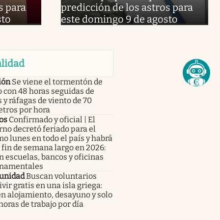
s para
predicción de los astros para
sto
este domingo 9 de agosto
lidad
ión
Se viene el tormentón de
 con 48 horas seguidas de
s y ráfagas de viento de 70
etros por hora
os
Confirmado y oficial | El
no decretó feriado para el
o lunes en todo el país y habrá
fin de semana largo en 2026:
n escuelas, bancos y oficinas
namentales
unidad
Buscan voluntarios
ivir gratis en una isla griega:
n alojamiento, desayuno y solo
horas de trabajo por día