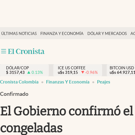
Finanzas y economía
ÚLTIMAS NOTICIAS
FINANZA Y ECONOMÍA
DÓLAR Y MERCADOS
A
Salud y nutrición
Vida espiritual
Actualidad
DÓLAR/COP
ICE US COFFEE
BITCOIN USD
Tiempo libre
$
3157,43
0.13
%
u$s
319,15
-0.96
%
u$s
64.927,1
Dólar y mercados
Cronista Colombia
Finanzas Y Economía
Peajes
Curiosidades
Confirmado
El Gobierno confirmó el
congeladas