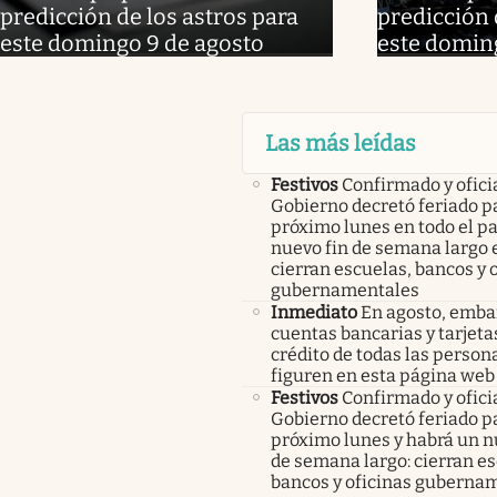
predicción de los astros para
predicción 
este domingo 9 de agosto
este domin
Las más leídas
Festivos
Confirmado y oficia
Gobierno decretó feriado pa
próximo lunes en todo el pa
nuevo fin de semana largo 
cierran escuelas, bancos y 
gubernamentales
Inmediato
En agosto, emba
cuentas bancarias y tarjeta
crédito de todas las person
figuren en esta página web
Festivos
Confirmado y oficia
Gobierno decretó feriado pa
próximo lunes y habrá un n
de semana largo: cierran es
bancos y oficinas guberna