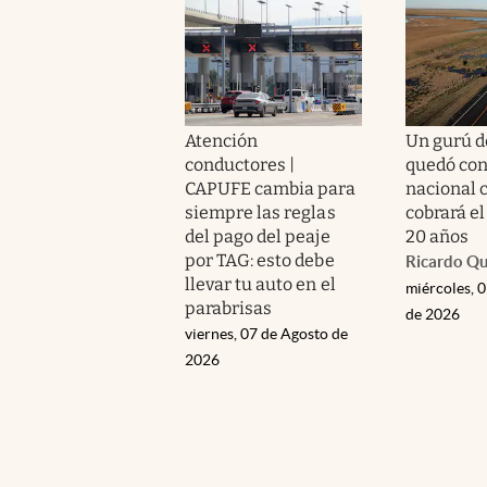
Atención
Un gurú de
conductores |
quedó con
CAPUFE cambia para
nacional c
siempre las reglas
cobrará el
del pago del peaje
20 años
por TAG: esto debe
Ricardo Q
llevar tu auto en el
miércoles, 
parabrisas
de 2026
viernes, 07 de Agosto de
2026