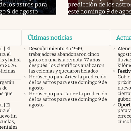
de los astros para
predicción de los astro
go 9 de agosto
este domingo 9 de ago
Últimas noticias
Actua
l | El
Descubrimiento
En 1949,
Atenc
ra el
trabajadores abandonaron cinco
agosto
ís y habrá
gatos en una isla remota. 77 años
lluvia
en 2026:
después, los científicos analizaron
kilóm
oficinas
las colonias y quedaron helados
Festiv
Horóscopo para Aries: la predicción
Gobier
rgarán
de los astros para este domingo 9 de
próxim
s de
agosto
nuevo 
as que
cierra
Horóscopo para Tauro: la predicción
guber
de los astros para este domingo 9 de
l | El
agosto
Oport
ra el
para v
uevo fin
ofrece
cuelas,
cinco 
mentales