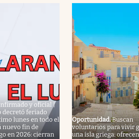
nfirmado y oficial |
 decretó feriado
ximo lunes en todo el
Oportunidad
.
Buscan
á nuevo fin de
voluntarios para vivir g
o en 2026: cierran
una isla griega: ofrece