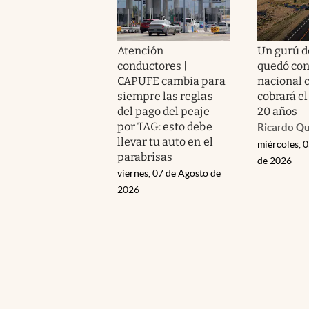
Atención
Un gurú de
conductores |
quedó con
CAPUFE cambia para
nacional c
siempre las reglas
cobrará el
del pago del peaje
20 años
por TAG: esto debe
Ricardo Q
llevar tu auto en el
miércoles, 
parabrisas
de 2026
viernes, 07 de Agosto de
2026