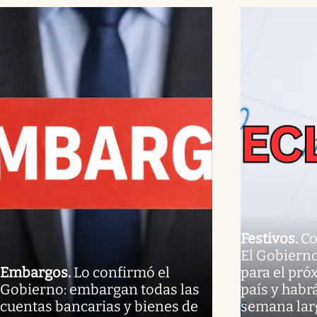
Festivos
.
Co
El Gobierno
Embargos
.
Lo confirmó el
para el pró
Gobierno: embargan todas las
país y habr
cuentas bancarias y bienes de
semana larg