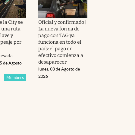
 la City se
Oficial y confirmado |
 una ruta
La nueva forma de
lave y
pago con TAG ya
 peaje por
funciona en todo el
país: el pago en
efectivo comienza a
uesada
desaparecer
05 de Agosto
lunes, 03 de Agosto de
2026
Members