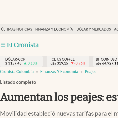
Finanzas y economía
ÚLTIMAS NOTICIAS
FINANZA Y ECONOMÍA
DÓLAR Y MERCADOS
A
Salud y nutrición
Vida espiritual
Actualidad
DÓLAR/COP
ICE US COFFEE
BITCOIN USD
Tiempo libre
$
3157,43
0.13
%
u$s
319,15
-0.96
%
u$s
64.927,1
Dólar y mercados
Cronista Colombia
Finanzas Y Economía
Peajes
Curiosidades
Listado completo
Aumentan los peajes: est
Movilidad estableció nuevas tarifas para el 