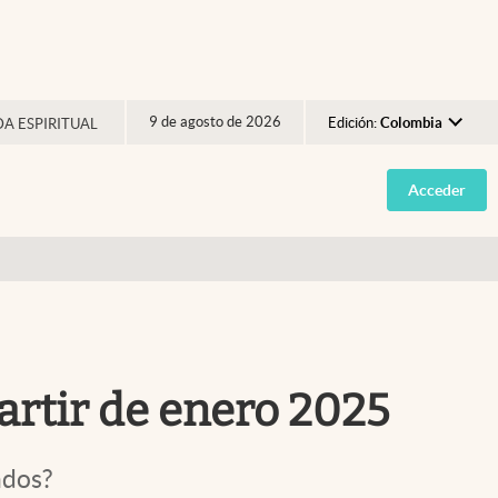
9 de agosto de 2026
Edición:
Colombia
DA ESPIRITUAL
Argentina
Acceder
España
México
USA
Colombia
Uruguay
artir de enero 2025
ados?