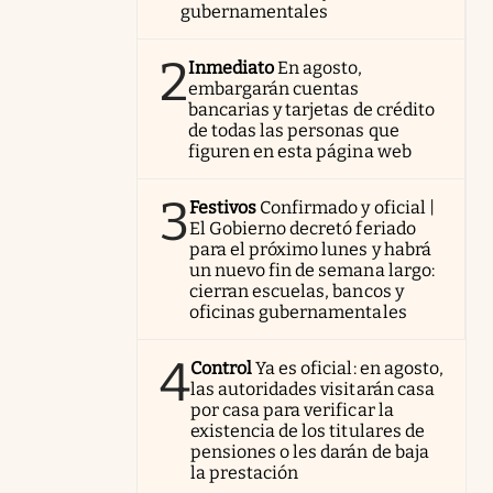
gubernamentales
2
Inmediato
En agosto,
embargarán cuentas
bancarias y tarjetas de crédito
de todas las personas que
figuren en esta página web
3
Festivos
Confirmado y oficial |
El Gobierno decretó feriado
para el próximo lunes y habrá
un nuevo fin de semana largo:
cierran escuelas, bancos y
oficinas gubernamentales
4
Control
Ya es oficial: en agosto,
las autoridades visitarán casa
por casa para verificar la
existencia de los titulares de
pensiones o les darán de baja
la prestación