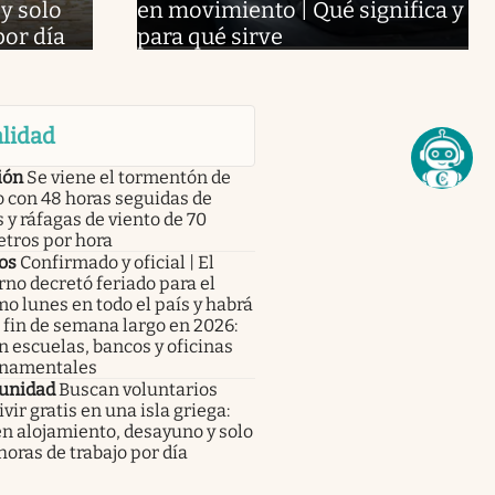
y solo
en movimiento | Qué significa y
por día
para qué sirve
lidad
ión
Se viene el tormentón de
 con 48 horas seguidas de
s y ráfagas de viento de 70
etros por hora
os
Confirmado y oficial | El
no decretó feriado para el
o lunes en todo el país y habrá
fin de semana largo en 2026:
n escuelas, bancos y oficinas
namentales
unidad
Buscan voluntarios
ivir gratis en una isla griega:
n alojamiento, desayuno y solo
horas de trabajo por día