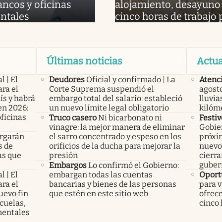
ancos y oficinas
alojamiento, desayuno 
ntales
cinco horas de trabajo 
Últimas noticias
Actua
l | El
Deudores
Oficial y confirmado | La
Atenc
ra el
Corte Suprema suspendió el
agosto
ís y habrá
embargo total del salario: estableció
lluvia
en 2026:
un nuevo límite legal obligatorio
kilóm
oficinas
Truco casero
Ni bicarbonato ni
Festiv
vinagre: la mejor manera de eliminar
Gobier
rgarán
el sarro concentrado y espeso en los
próxim
s de
orificios de la ducha para mejorar la
nuevo 
as que
presión
cierra
guber
Embargos
Lo confirmó el Gobierno:
l | El
embargan todas las cuentas
Oport
ra el
bancarias y bienes de las personas
para v
uevo fin
que estén en este sitio web
ofrece
cuelas,
cinco 
mentales