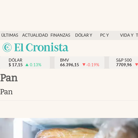
Últimas Noticias
ÚLTIMAS
ACTUALIDAD
FINANZAS
DÓLAR Y
PC Y
VIDA Y
Actualidad
NOTICIAS
Y
MERCADOS
CELULAR
ESTILO
Argentina
Finanzas y economía
ECONOMÍA
España
Dólar y mercados
DÓLAR
BMV
S&P 500
$
17,15
0.13
%
66.396,15
-0.19
%
México
7709,96
Internacionales
USA
pan
Opinión
Colombia
pan
Uruguay
Brand Strategy
Pc y celular
Vida y estilo
Tv