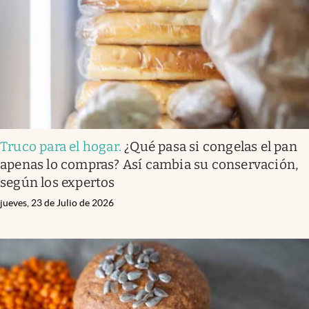
Clima
Espiritualidad
Mediakit
abre en nueva pestaña
México
Truco para el hogar
.
¿Qué pasa si congelas el pan
apenas lo compras? Así cambia su conservación,
según los expertos
jueves, 23 de Julio de 2026