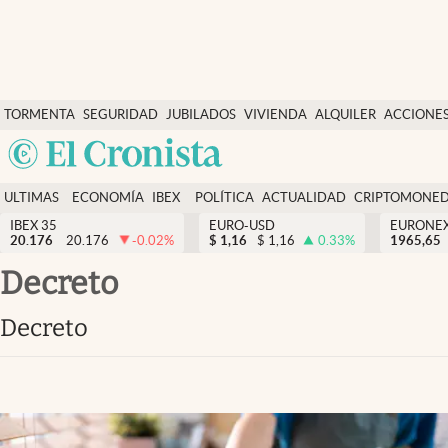
Últimas Noticias
TORMENTA
SEGURIDAD
JUBILADOS
VIVIENDA
ALQUILER
ACCIONE
Economía y finanzas
SOCIAL
Argentina
Política
España
Actualidad
ULTIMAS
ECONOMÍA
IBEX
POLÍTICA
ACTUALIDAD
CRIPTOMONE
México
NOTICIAS
Y
Y
IBEX 35
EURO-USD
EURONE
Criptomonedas
20.176
20.176
-0.02
%
$
1,16
$
1,16
0.33
%
USA
1965,65
FINANZAS
EURO
Colombia
decreto
España
Uruguay
decreto