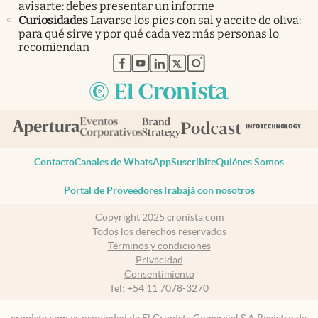
avisarte: debes presentar un informe
Curiosidades
Lavarse los pies con sal y aceite de oliva:
para qué sirve y por qué cada vez más personas lo
recomiendan
abre en nueva pestaña
abre en nueva pestaña
abre en nueva pestaña
abre en nueva pestaña
abre en nueva pestaña
Contacto
Canales de WhatsApp
Suscribite
Quiénes Somos
Portal de Proveedores
Trabajá con nosotros
Copyright 2025 cronista.com
Todos los derechos reservados
Términos y condiciones
Privacidad
Consentimiento
Tel:
+54 11 7078-3270