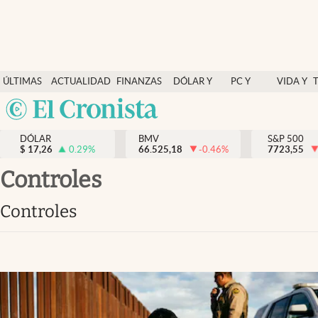
Últimas Noticias
ÚLTIMAS
ACTUALIDAD
FINANZAS
DÓLAR Y
PC Y
VIDA Y
Actualidad
NOTICIAS
Y
MERCADOS
CELULAR
ESTILO
Argentina
Finanzas y economía
ECONOMÍA
España
Dólar y mercados
DÓLAR
BMV
S&P 500
$
17,26
0.29
%
66.525,18
-0.46
%
México
7723,55
Internacionales
USA
controles
Opinión
Colombia
controles
Uruguay
Brand Strategy
Pc y celular
Vida y estilo
Tv