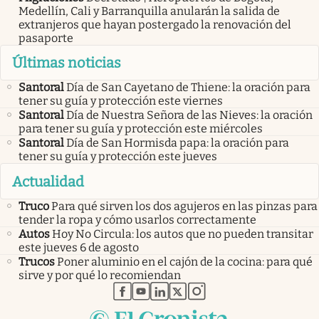
Medellín, Cali y Barranquilla anularán la salida de
extranjeros que hayan postergado la renovación del
pasaporte
Últimas noticias
Santoral
Día de San Cayetano de Thiene: la oración para
tener su guía y protección este viernes
Santoral
Día de Nuestra Señora de las Nieves: la oración
para tener su guía y protección este miércoles
Santoral
Día de San Hormisda papa: la oración para
tener su guía y protección este jueves
Actualidad
Truco
Para qué sirven los dos agujeros en las pinzas para
tender la ropa y cómo usarlos correctamente
Autos
Hoy No Circula: los autos que no pueden transitar
este jueves 6 de agosto
Trucos
Poner aluminio en el cajón de la cocina: para qué
sirve y por qué lo recomiendan
abre en nueva pestaña
abre en nueva pestaña
abre en nueva pestaña
abre en nueva pestaña
abre en nueva pestaña