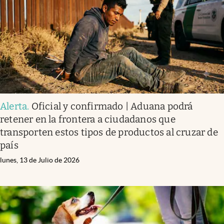
Clima
Espiritualidad
Mediakit
abre en nueva pestaña
México
Alerta
.
Oficial y confirmado | Aduana podrá
retener en la frontera a ciudadanos que
transporten estos tipos de productos al cruzar de
país
lunes, 13 de Julio de 2026