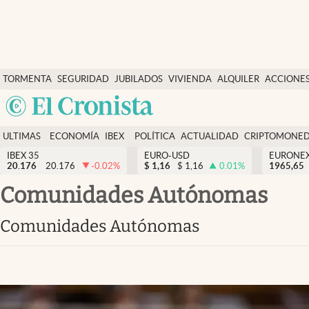
Últimas Noticias
TORMENTA
SEGURIDAD
JUBILADOS
VIVIENDA
ALQUILER
ACCIONE
Economía y finanzas
SOCIAL
Argentina
Política
España
Actualidad
ULTIMAS
ECONOMÍA
IBEX
POLÍTICA
ACTUALIDAD
CRIPTOMONE
México
NOTICIAS
Y
Y
IBEX 35
EURO-USD
EURONE
Criptomonedas
20.176
20.176
-0.02
%
$
1,16
$
1,16
0.01
%
USA
1965,65
FINANZAS
EURO
Colombia
Comunidades Autónomas
España
Uruguay
Comunidades Autónomas