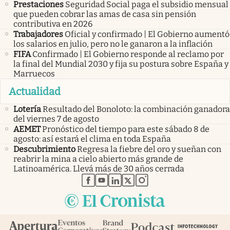
Prestaciones
Seguridad Social paga el subsidio mensual
que pueden cobrar las amas de casa sin pensión
contributiva en 2026
Trabajadores
Oficial y confirmado | El Gobierno aumentó
los salarios en julio, pero no le ganaron a la inflación
FIFA
Confirmado | El Gobierno responde al reclamo por
la final del Mundial 2030 y fija su postura sobre España y
Marruecos
Actualidad
Lotería
Resultado del Bonoloto: la combinación ganadora
del viernes 7 de agosto
AEMET
Pronóstico del tiempo para este sábado 8 de
agosto: así estará el clima en toda España
Descubrimiento
Regresa la fiebre del oro y sueñan con
reabrir la mina a cielo abierto más grande de
Latinoamérica. Llevá más de 30 años cerrada
abre en nueva pestaña
abre en nueva pestaña
abre en nueva pestaña
abre en nueva pestaña
abre en nueva pestaña