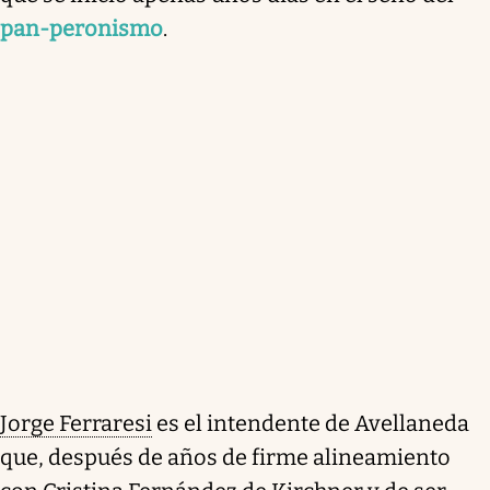
"Derecho al Futuro" reavivó el conflicto, ya que
pan-peronismo
.
Ferraresi demandó mayor participación en las
decisiones políticas tras el éxito electoral en esos
distritos. Sus colegas, Mayra Mendoza y Julián
Álvarez, han iniciado una campaña para acceder a
recursos del puerto que afectan sus municipios y
han criticado abiertamente a Ferraresi por romper
bloques de concejales.
Resumen generado con inteligencia artificial
Jorge Ferraresi
es el intendente de Avellaneda
que, después de años de firme alineamiento