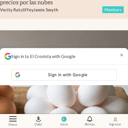
precios por las nubes
Verity Ratcliffe
y
Jamie Smyth
Members
×
Sign in to El Cronista with Google
Dolar
Inicio
Alertas
Ingresar
Menú