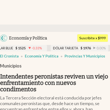
Últimas noticias
Dólar
Argentina
Economía y Política
Members
Suscribite x $999
España
Economía y Política
1525
-0.33
%
DÓLAR TARJETA
$
1976
0.00
%
DÓLAR 
México
El Cronista
Economía Y Política
Provincias Y Municipios
Finanzas y Mercados
USA
Municipios
Mercados Online
Colombia
Uruguay
Intendentes peronistas reviven un viejo
Negocios
enfrentamiento con nuevos
Columnistas
condimentos
Otras secciones
La Tercera Sección electoral está conducida por jefes
comunales peronistas que, desde hace un tiempo, se
Apertura
encuentran enfrentados entre ellos y, ahora, han