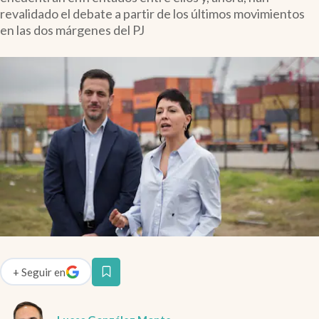
Infotechnology
revalidado el debate a partir de los últimos movimientos
en las dos márgenes del PJ
Clase
Clima
Mundial 2026
Eventos Corporativos
El Cronista Studio
Mediakit
abre en nueva pestaña
Argentina
+
Seguir
en
abre en nueva pestaña