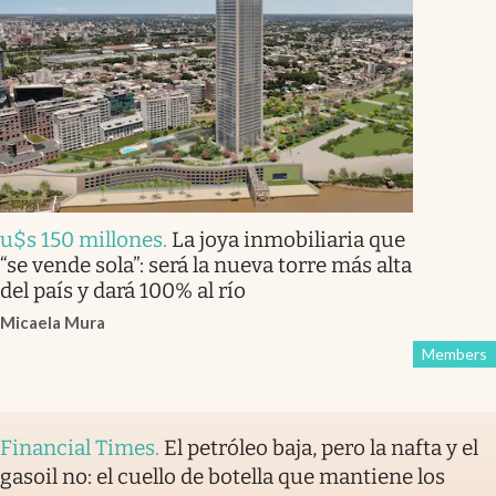
u$s 150 millones
.
La joya inmobiliaria que
“se vende sola”: será la nueva torre más alta
del país y dará 100% al río
Micaela Mura
Members
Financial Times
.
El petróleo baja, pero la nafta y el
gasoil no: el cuello de botella que mantiene los