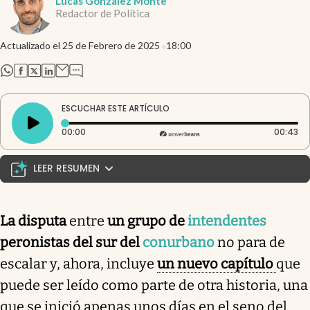
Lucas González Monte
Redactor de Política
Actualizado el
25 de Febrero de 2025
18:00
abre en nueva pestaña
abre en nueva pestaña
abre en nueva pestaña
abre en nueva pestaña
ESCUCHAR ESTE ARTÍCULO
Tiempo transcurrido: 0 segundos
Du
00:00
00:43
LEER RESUMEN
Intendentes peronistas reviven un viejo
enfrentamiento con nuevos condimentos. La
La disputa
entre
un grupo de
intendentes
rivalidad entre intendentes del sur del conurbano
peronistas del sur del
conurbano
no para de
argentino, especialmente Jorge Ferraresi de
Avellaneda y sus colegas de Quilmes y Lanús, se
escalar y, ahora, incluye
un nuevo capítulo
que
intensifica. Ferraresi, antes alineado con Cristina
puede ser leído como parte de otra historia, una
Fernández, ahora apoya a Axel Kicillof, lo que ha
que se inició apenas unos días en el seno del
desatado tensiones. En este contexto, el movimiento