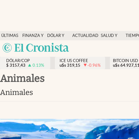
Finanzas y economía
ÚLTIMAS
FINANZA Y
DÓLAR Y
ACTUALIDAD
SALUD Y
TIEMP
Salud y nutrición
NOTICIAS
ECONOMÍA
MERCADOS
NUTRICIÓN
LIBRE
Argentina
Vida espiritual
España
Actualidad
DÓLAR/COP
ICE US COFFEE
BITCOIN USD
$
3157,43
0.13
%
u$s
319,15
-0.96
%
u$s
México
64.927,1
Tiempo libre
USA
animales
Dólar y mercados
Colombia
animales
Uruguay
Curiosidades
Colombia