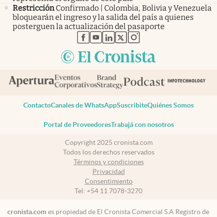
Restricción
Confirmado | Colombia, Bolivia y Venezuela
bloquearán el ingreso y la salida del país a quienes
posterguen la actualización del pasaporte
abre en nueva pestaña
abre en nueva pestaña
abre en nueva pestaña
abre en nueva pestaña
abre en nueva pestaña
Contacto
Canales de WhatsApp
Suscribite
Quiénes Somos
Portal de Proveedores
Trabajá con nosotros
Copyright 2025 cronista.com
Todos los derechos reservados
Términos y condiciones
Privacidad
Consentimiento
Tel:
+54 11 7078-3270
cronista.com
es propiedad de El Cronista Comercial S.A Registro de