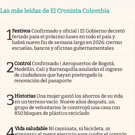
Las más leídas de El Cronista Colombia
1
Festivos
Confirmado y oficial | El Gobierno decretó
feriado para el próximo lunes en todo el país y
habrá nuevo fin de semana largo en 2026: cierran
escuelas, bancos y oficinas gubernamentales
2
Control
Confirmado | Aeropuertos de Bogotá,
Medellín, Cali y Barranquilla anularán el ingreso
de ciudadanos que hayan postergado la
renovación del pasaporte
3
Historias
Una mujer gastó los ahorros de su vida
en un terreno vacío. Nueve años después, un
grupo de voluntarios le construyó una casa con
850 bloques de plástico reciclado
4
Vida saludable
Ni caminata, ni bicicleta, ni
gimnasio: el mejor ejercicio para cuidar el corazón