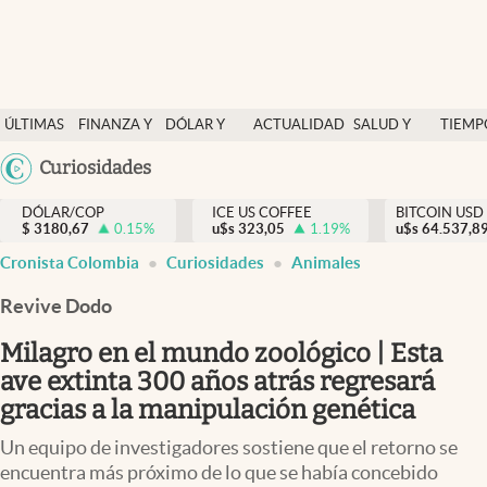
Finanzas y economía
ÚLTIMAS
FINANZA Y
DÓLAR Y
ACTUALIDAD
SALUD Y
TIEMP
Salud y nutrición
NOTICIAS
ECONOMÍA
MERCADOS
NUTRICIÓN
LIBRE
Argentina
Curiosidades
Vida espiritual
España
Actualidad
DÓLAR/COP
ICE US COFFEE
BITCOIN USD
$
3180,67
0.15
%
u$s
323,05
1.19
%
u$s
México
64.537,8
Tiempo libre
Cronista Colombia
Curiosidades
Animales
USA
Dólar y mercados
Colombia
Revive Dodo
Uruguay
Curiosidades
Milagro en el mundo zoológico | Esta
ave extinta 300 años atrás regresará
Colombia
gracias a la manipulación genética
Un equipo de investigadores sostiene que el retorno se
encuentra más próximo de lo que se había concebido