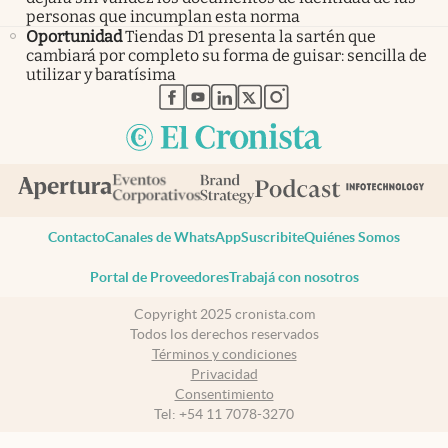
personas que incumplan esta norma
Oportunidad
Tiendas D1 presenta la sartén que
cambiará por completo su forma de guisar: sencilla de
utilizar y baratísima
abre en nueva pestaña
abre en nueva pestaña
abre en nueva pestaña
abre en nueva pestaña
abre en nueva pestaña
Contacto
Canales de WhatsApp
Suscribite
Quiénes Somos
Portal de Proveedores
Trabajá con nosotros
Copyright 2025 cronista.com
Todos los derechos reservados
Términos y condiciones
Privacidad
Consentimiento
Tel:
+54 11 7078-3270