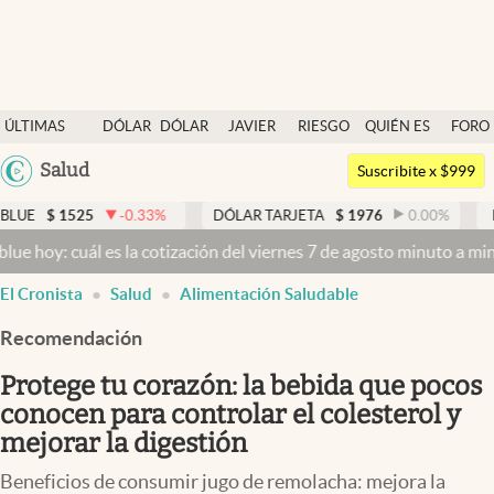
Últimas noticias
ÚLTIMAS
DÓLAR
DÓLAR
JAVIER
RIESGO
QUIÉN ES
FORO
Dólar
NOTICIAS
BLUE
MILEI
PAÍS
QUIÉN
Argentina
Salud
Members
Suscribite x $999
España
Economía y Política
-0.33
%
DÓLAR TARJETA
$
1976
0.00
%
DÓLAR MEP
$
México
es la cotización del viernes 7 de agosto minuto a minuto
Dólar hoy y
Finanzas y Mercados
USA
El Cronista
Salud
Alimentación Saludable
Mercados Online
Colombia
Uruguay
Recomendación
Negocios
Protege tu corazón: la bebida que pocos
Columnistas
conocen para controlar el colesterol y
Otras secciones
mejorar la digestión
Apertura
Beneficios de consumir jugo de remolacha: mejora la