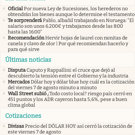
Oficial
Por nueva Ley de Sucesiones, los herederos no
obtendrán los bienes aunque lo determine el testamento
Te sorprenderá
Pablo, albañil trabajando en Noruega: “El
salario son unos 6.200€ y trabajamos desde las 8:00
hasta las 16:00”
Recomendación
Hervir hojas de laurel con ramitas de
canela y clavo de olor | Por qué recomiendan hacerlo y
para qué sirve
Últimas noticias
Disputa
Caputo y Rappallini: el cruce que dejó al
descubierto la tensión entre el Gobierno y la industria
Mercados
Dólar hoy y dólar blue hoy: cuál es la cotización
del viernes 7 de agosto minuto a minuto
Wall Street subió
¿Todo costo local? riesgo país cerró en
451 puntos y los ADR cayeron hasta 5,6%, pese a buen
clima global
Cotizaciones
Divisas
Precio del DÓLAR HOY: así cerró la cotización de
este viernes 7 de agosto