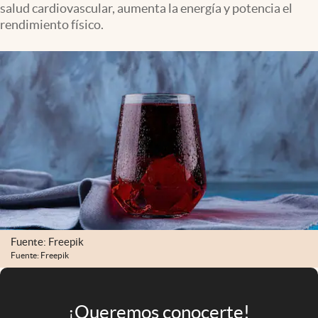
salud cardiovascular, aumenta la energía y potencia el
Infotechnology
rendimiento físico.
Clase
Clima
Mundial 2026
Eventos Corporativos
El Cronista Studio
Mediakit
abre en nueva pestaña
Argentina
Fuente: Freepik
Fuente: Freepik
¡Queremos conocerte!