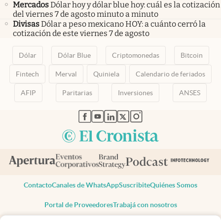
Mercados
Dólar hoy y dólar blue hoy: cuál es la cotización
del viernes 7 de agosto minuto a minuto
Divisas
Dólar a peso mexicano HOY: a cuánto cerró la
cotización de este viernes 7 de agosto
Dólar
Dólar Blue
Criptomonedas
Bitcoin
Fintech
Merval
Quiniela
Calendario de feriados
AFIP
Paritarias
Inversiones
ANSES
abre en nueva pestaña
abre en nueva pestaña
abre en nueva pestaña
abre en nueva pestaña
abre en nueva pestaña
Contacto
Canales de WhatsApp
Suscribite
Quiénes Somos
Portal de Proveedores
Trabajá con nosotros