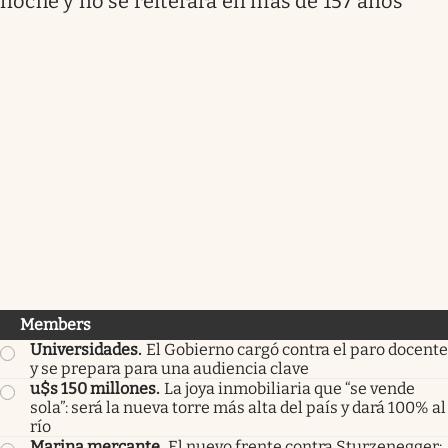
noche y no se reiterará en más de 157 años
Members
Universidades
.
El Gobierno cargó contra el paro docente
y se prepara para una audiencia clave
u$s 150 millones
.
La joya inmobiliaria que “se vende
sola”: será la nueva torre más alta del país y dará 100% al
río
Marina mercante
.
El nuevo frente contra Sturzenegger: