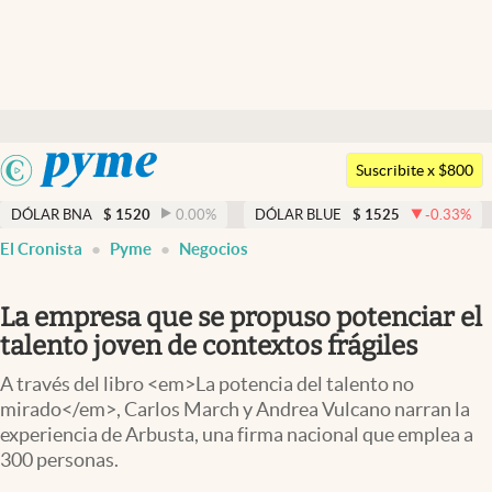
Últimas noticias
Dólar
Argentina
Members
Suscribite x $800
España
Economía y Política
DÓLAR BNA
$
1520
0.00
%
DÓLAR BLUE
$
1525
-0.33
%
México
El Cronista
Pyme
Negocios
Finanzas y Mercados
USA
Mercados Online
Colombia
La empresa que se propuso potenciar el
Uruguay
Negocios
talento joven de contextos frágiles
Columnistas
A través del libro <em>La potencia del talento no
mirado</em>, Carlos March y Andrea Vulcano narran la
Otras secciones
experiencia de Arbusta, una firma nacional que emplea a
300 personas.
Apertura