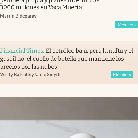
petrolera propia y planea invertir u$s
3000 millones en Vaca Muerta
Martín Bidegaray
Members
Financial Times
.
El petróleo baja, pero la nafta y el
gasoil no: el cuello de botella que mantiene los
precios por las nubes
Verity Ratcliffe
y
Jamie Smyth
Members