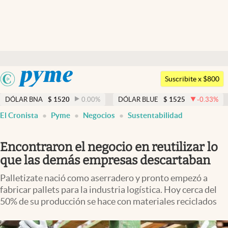
Últimas noticias
Dólar
Argentina
Members
Suscribite x $800
España
Economía y Política
DÓLAR BNA
$
1520
0.00
%
DÓLAR BLUE
$
1525
-0.33
%
México
El Cronista
Pyme
Negocios
Sustentabilidad
Finanzas y Mercados
USA
Mercados Online
Colombia
Encontraron el negocio en reutilizar lo
Uruguay
Negocios
que las demás empresas descartaban
Columnistas
Palletizate nació como aserradero y pronto empezó a
fabricar pallets para la industria logística. Hoy cerca del
Otras secciones
50% de su producción se hace con materiales reciclados
Apertura