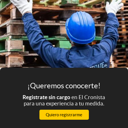
Infotechnology
Clase
Clima
Mundial 2026
Eventos Corporativos
El Cronista Studio
Mediakit
abre en nueva pestaña
¡Queremos conocerte!
Argentina
Registrate sin cargo
en El Cronista
para una experiencia a tu medida.
Quiero registrarme