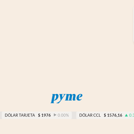
DÓLAR TARJETA
$
1976
0.00
%
DÓLAR CCL
$
1576,16
0.