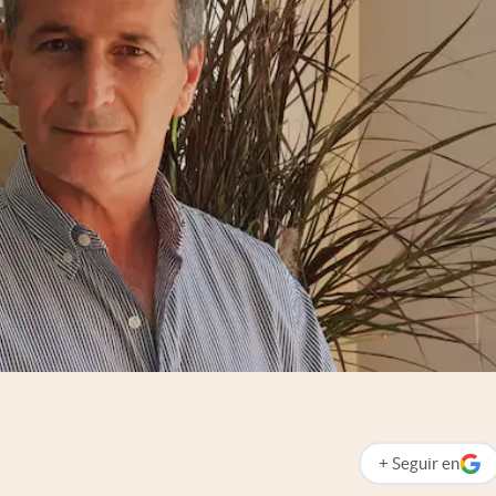
+
Seguir
en
abre en nueva p