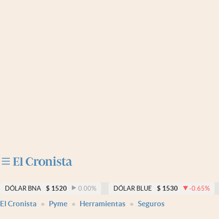
Últimas noticias
Dólar
Members
Economía y Política
Finanzas y Mercados
Mercados Online
Negocios
Columnistas
Otras secciones
DÓLAR BNA
$
1520
0.00
%
DÓLAR BLUE
$
1530
-0.65
%
El Cronista
Pyme
Herramientas
Seguros
Apertura