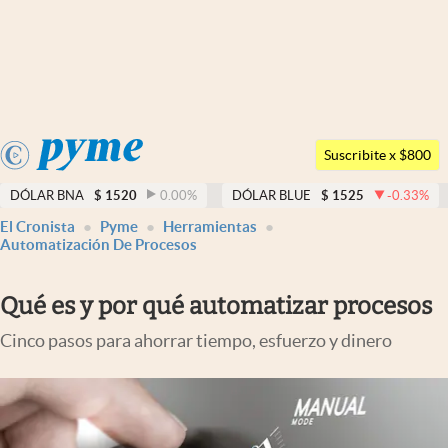
Últimas noticias
Dólar
Argentina
Members
Suscribite x $800
España
Economía y Política
DÓLAR BNA
$
1520
0.00
%
DÓLAR BLUE
$
1525
-0.33
%
México
El Cronista
Pyme
Herramientas
Finanzas y Mercados
USA
Automatización De Procesos
Mercados Online
Colombia
Qué es y por qué automatizar procesos
Uruguay
Negocios
Cinco pasos para ahorrar tiempo, esfuerzo y dinero
Columnistas
Otras secciones
Apertura