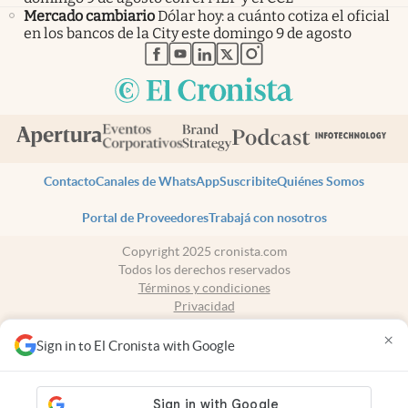
Mercado cambiario
Dólar hoy: a cuánto cotiza el oficial
en los bancos de la City este domingo 9 de agosto
abre en nueva pestaña
abre en nueva pestaña
abre en nueva pestaña
abre en nueva pestaña
abre en nueva pestaña
Contacto
Canales de WhatsApp
Suscribite
Quiénes Somos
Portal de Proveedores
Trabajá con nosotros
Copyright 2025 cronista.com
Todos los derechos reservados
Términos y condiciones
Privacidad
Consentimiento
×
Tel:
+54 11 7078-3270
Sign in to El Cronista with Google
cronista.com
es propiedad de El Cronista Comercial S.A Registro de
propiedad intelectual: 56576959