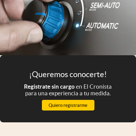
Infotechnology
Clase
Clima
Mundial 2026
Eventos Corporativos
El Cronista Studio
¡Queremos conocerte!
Mediakit
abre en nueva pestaña
Registrate sin cargo
en El Cronista
Argentina
para una experiencia a tu medida.
Quiero registrarme