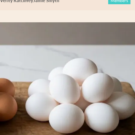
Verity Ratcliffe
y
Jamie Smyth
Members