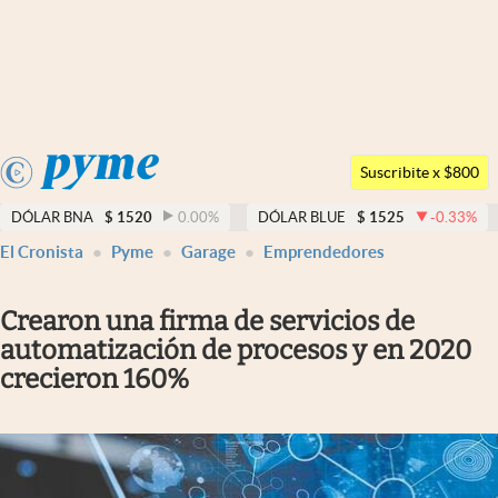
Últimas noticias
Dólar
Argentina
Members
Suscribite x $800
España
Economía y Política
DÓLAR BNA
$
1520
0.00
%
DÓLAR BLUE
$
1525
-0.33
%
México
El Cronista
Pyme
Garage
Emprendedores
Finanzas y Mercados
USA
Mercados Online
Colombia
Crearon una firma de servicios de
Uruguay
Negocios
automatización de procesos y en 2020
crecieron 160%
Columnistas
Otras secciones
Apertura