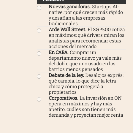
Nuevas ganadoras
.
Startups AI-
native: por qué crecen más rápido
y desafían a las empresas
tradicionales
Arde Wall Street
.
El S&P500 cotiza
en máximos: qué drivers miran los
analistas para recomendar estas
acciones del mercado
En CABA
.
Comprar un
departamento nuevo ya vale más
del doble que uno usado en los
barrios menos pensados
Debate de la ley
.
Desalojos exprés:
qué cambia, lo que dice la letra
chica y cómo protegerá a
propietarios
Corporativos
.
La inversión en ON
opera en máximos y hay más
apetito: cuáles son tienen más
demanda y proyectan mejor renta