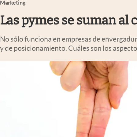
Marketing
Infotechnology
Clase
Las pymes se suman al c
Clima
No sólo funciona en empresas de envergadura
Mundial 2026
y de posicionamiento. Cuáles son los aspecto
Eventos Corporativos
El Cronista Studio
Mediakit
abre en nueva pestaña