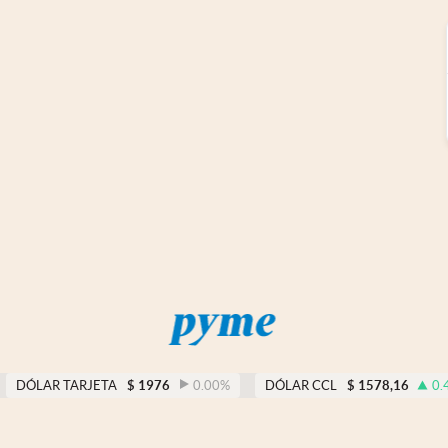
DÓLAR TARJETA
$
1976
0.00
%
DÓLAR CCL
$
1578,16
0.