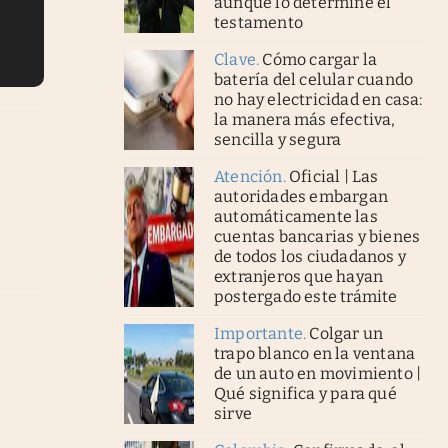
aunque lo determine el
testamento
Clave
.
Cómo cargar la
batería del celular cuando
no hay electricidad en casa:
la manera más efectiva,
sencilla y segura
Atención
.
Oficial | Las
autoridades embargan
automáticamente las
cuentas bancarias y bienes
de todos los ciudadanos y
extranjeros que hayan
postergado este trámite
Importante
.
Colgar un
trapo blanco en la ventana
de un auto en movimiento |
Qué significa y para qué
sirve