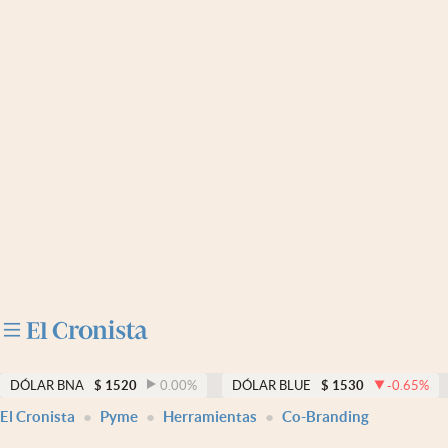
Últimas noticias
Dólar
Members
Economía y Política
Finanzas y Mercados
Mercados Online
Negocios
Columnistas
Otras secciones
DÓLAR BNA
$
1520
0.00
%
DÓLAR BLUE
$
1530
-0.65
%
El Cronista
Pyme
Herramientas
Co-Branding
Apertura