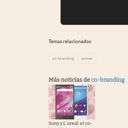
Temas relacionados
co-branding
pymes
Más noticias de
co-branding
Sony y L´oreal: el co-