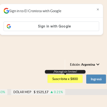
×
Sign in to El Cronista with Google
Edición:
Argentina
¡Navegá sin limites!
Argentina
Suscribite x $800
Ingresá
España
México
43
%
DÓLAR MEP
$
1521,17
0.21
%
USA
Colombia