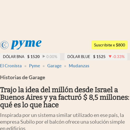
Últimas noticias
Dólar
Argentina
Members
Suscribite x $800
España
Economía y Política
DÓLAR BNA
$
1520
0.00
%
DÓLAR BLUE
$
1525
-0.33
%
México
El Cronista
Pyme
Garage
Mudanzas
Finanzas y Mercados
USA
Historias de Garage
Mercados Online
Colombia
Uruguay
Trajo la idea del millón desde Israel a
Negocios
Buenos Aires y ya facturó $ 8,5 millones:
Columnistas
qué es lo que hace
Otras secciones
Inspirada por un sistema similar utilizado en ese país, la
empresa Subilo por el balcón ofrece una solución simple
Apertura
en edificios