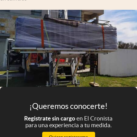
Infotechnology
Clase
Clima
Mundial 2026
Eventos Corporativos
El Cronista Studio
Mediakit
abre en nueva pestaña
Argentina
¡Queremos conocerte!
Registrate sin cargo
en El Cronista
para una experiencia a tu medida.