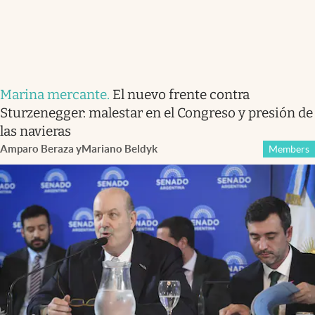
Marina mercante
.
El nuevo frente contra
Sturzenegger: malestar en el Congreso y presión de
las navieras
Amparo Beraza
y
Mariano Beldyk
Members