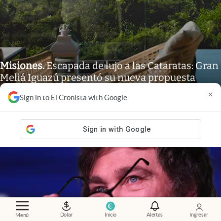
Misiones
.
Escapada de lujo a las Cataratas: Gran
Meliá Iguazú presentó su nueva propuesta
gastronómica
×
Sign in to El Cronista with Google
Luz De Sousa Quintas
Dolar
Inicio
Alertas
Ingresar
Menú