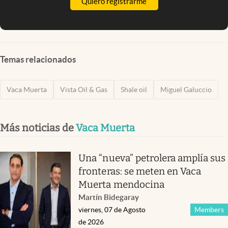
Quiero registrarme
Temas relacionados
Vaca Muerta
Vista Oil & Gas
Shale oil
Miguel Galuccio
Más noticias de
Vaca Muerta
Una “nueva” petrolera amplía sus
fronteras: se meten en Vaca
Muerta mendocina
Martín Bidegaray
viernes, 07 de Agosto
Members
de 2026