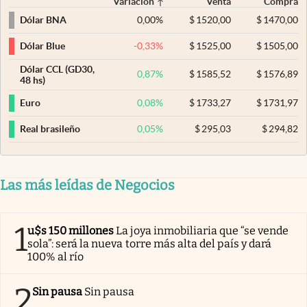
Variación
Venta
Compra
0,00
%
$
1520,00
$
1470,00
Dólar BNA
-0,33
%
$
1525,00
$
1505,00
Dólar Blue
Dólar CCL (GD30,
0,87
%
$
1585,52
$
1576,89
48 hs)
0,08
%
$
1733,27
$
1731,97
Euro
0,05
%
$
295,03
$
294,82
Real brasileño
Las más leídas de Negocios
1
u$s 150 millones
La joya inmobiliaria que “se vende
sola”: será la nueva torre más alta del país y dará
100% al río
2
Sin pausa
Sin pausa