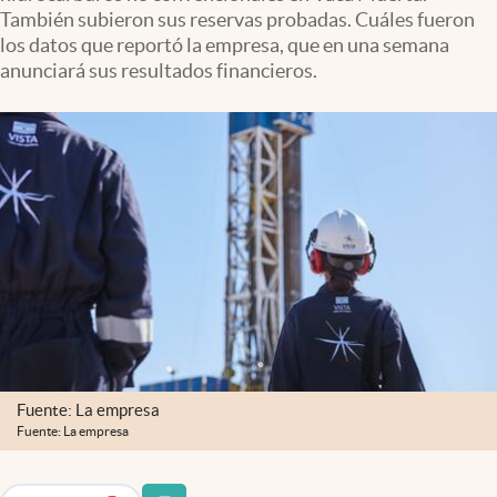
Infotechnology
También subieron sus reservas probadas. Cuáles fueron
los datos que reportó la empresa, que en una semana
Clase
anunciará sus resultados financieros.
Clima
Mundial 2026
Eventos Corporativos
El Cronista Studio
Mediakit
abre en nueva pestaña
Argentina
Fuente: La empresa
Fuente: La empresa