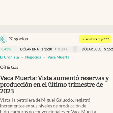
Últimas noticias
Dólar
Argentina
Negocios
Members
Suscribite x $999
España
Economía y Política
DÓLAR BNA
$
1520
0.00
%
DÓLAR BLUE
$
1525
-0.33
México
abre en nueva pestaña
El Cronista
Negocios
Vaca Muerta
Finanzas y Mercados
USA
Oil & Gas
Mercados Online
Colombia
Uruguay
Vaca Muerta: Vista aumentó reservas y
Negocios
producción en el último trimestre de
Columnistas
2023
Otras secciones
Vista, la petrolera de Miguel Galuccio, registró
incrementos en sus niveles de producción de
Apertura
hidrocarburos no convencionales en Vaca Muerta.