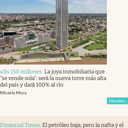
u$s 150 millones
.
La joya inmobiliaria que
“se vende sola”: será la nueva torre más alta
del país y dará 100% al río
Micaela Mura
Members
Financial Times
.
El petróleo baja, pero la nafta y el