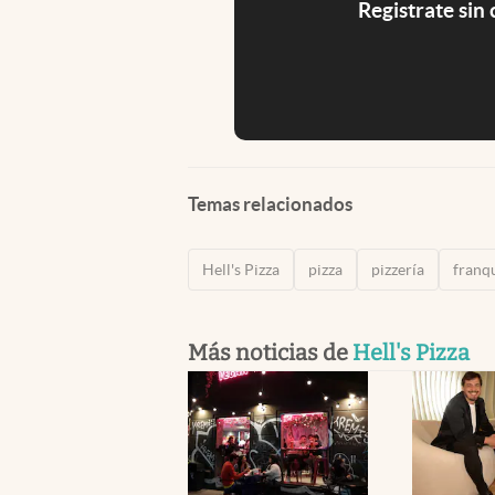
Registrate sin
Temas relacionados
Hell's Pizza
pizza
pizzería
franq
Más noticias de
Hell's Pizza