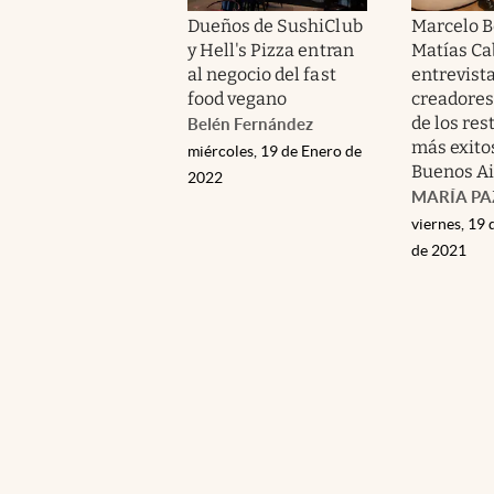
Dueños de SushiClub
Marcelo B
y Hell's Pizza entran
Matías Ca
al negocio del fast
entrevista
food vegano
creadores
de los re
Belén Fernández
más exito
miércoles, 19 de Enero de
Buenos Ai
2022
MARÍA PA
viernes, 19
de 2021