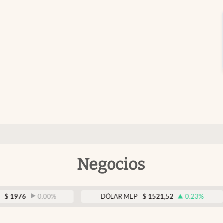
Negocios
0.00
%
DÓLAR MEP
$
1521,52
0.23
%
D