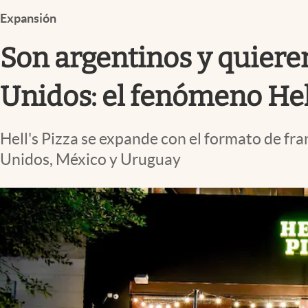
Infotechnology
Expansión
Clase
Son argentinos y quieren
Clima
Mundial 2026
Unidos: el fenómeno Hell
Eventos Corporativos
Hell's Pizza se expande con el formato de fran
El Cronista Studio
Unidos, México y Uruguay
Mediakit
abre en nueva pestaña