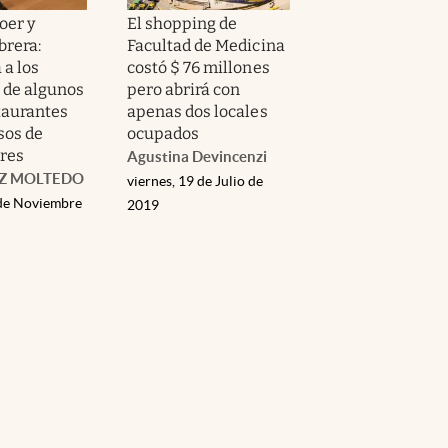
oer y
El shopping de
brera:
Facultad de Medicina
 a los
costó $ 76 millones
 de algunos
pero abrirá con
staurantes
apenas dos locales
sos de
ocupados
res
Agustina Devincenzi
Z MOLTEDO
viernes, 19 de Julio de
 de Noviembre
2019