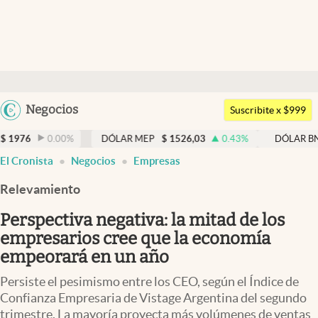
Últimas noticias
Dólar
Argentina
Negocios
Members
Suscribite x $999
España
Economía y Política
0.00
%
DÓLAR MEP
$
1526,03
0.43
%
DÓLAR BNA
$
152
México
abre en nueva pestaña
El Cronista
Negocios
Empresas
Finanzas y Mercados
USA
Relevamiento
Mercados Online
Colombia
Uruguay
Perspectiva negativa: la mitad de los
Negocios
empresarios cree que la economía
Columnistas
empeorará en un año
Otras secciones
Persiste el pesimismo entre los CEO, según el Índice de
Confianza Empresaria de Vistage Argentina del segundo
Apertura
trimestre. La mayoría proyecta más volúmenes de ventas