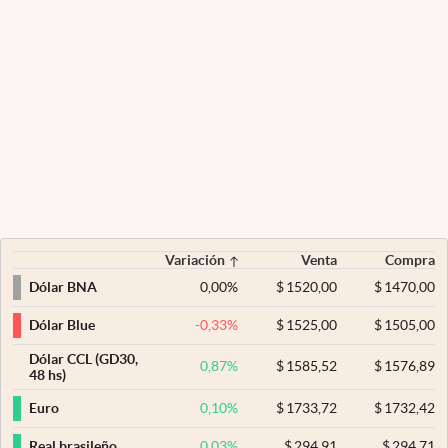
Variación
Venta
Compra
0,00
%
$
1520,00
$
1470,00
Dólar BNA
-0,33
%
$
1525,00
$
1505,00
Dólar Blue
Dólar CCL (GD30,
0,87
%
$
1585,52
$
1576,89
48 hs)
0,10
%
$
1733,72
$
1732,42
Euro
0,03
%
$
294,91
$
294,71
Real brasileño