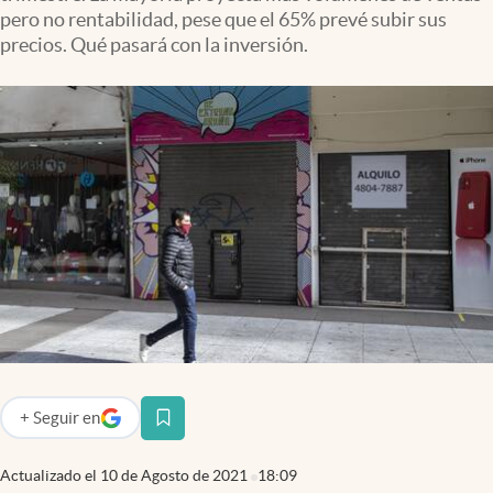
Infotechnology
pero no rentabilidad, pese que el 65% prevé subir sus
precios. Qué pasará con la inversión.
Clase
Clima
Mundial 2026
Eventos Corporativos
El Cronista Studio
Mediakit
abre en nueva pestaña
Argentina
+
Seguir
en
abre en nueva pestaña
Actualizado el
10 de Agosto de 2021
18:09