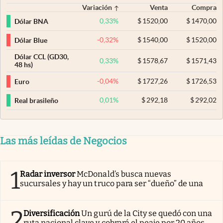
Variación
Venta
Compra
0,33
%
$
1520,00
$
1470,00
Dólar BNA
-0,32
%
$
1540,00
$
1520,00
Dólar Blue
Dólar CCL (GD30,
0,33
%
$
1578,67
$
1571,43
48 hs)
-0,04
%
$
1727,26
$
1726,53
Euro
0,01
%
$
292,18
$
292,02
Real brasileño
Las más leídas de Negocios
1
Radar inversor
McDonald’s busca nuevas
sucursales y hay un truco para ser “dueño” de una
2
Diversificación
Un gurú de la City se quedó con una
ruta nacional clave y cobrará el peaje por 20 años