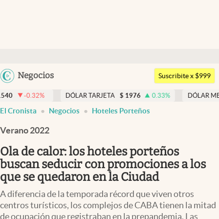
Últimas noticias
Dólar
Argentina
Negocios
Members
Suscribite x $999
España
Economía y Política
DÓLAR TARJETA
$
1976
0.33
%
DÓLAR MEP
$
1518,45
México
El Cronista
Negocios
Hoteles Porteños
Finanzas y Mercados
USA
Verano 2022
Mercados Online
Colombia
Uruguay
Ola de calor: los hoteles porteños
Negocios
buscan seducir con promociones a los
Columnistas
que se quedaron en la Ciudad
Otras secciones
A diferencia de la temporada récord que viven otros
centros turísticos, los complejos de CABA tienen la mitad
Apertura
de ocupación que registraban en la prepandemia. Las