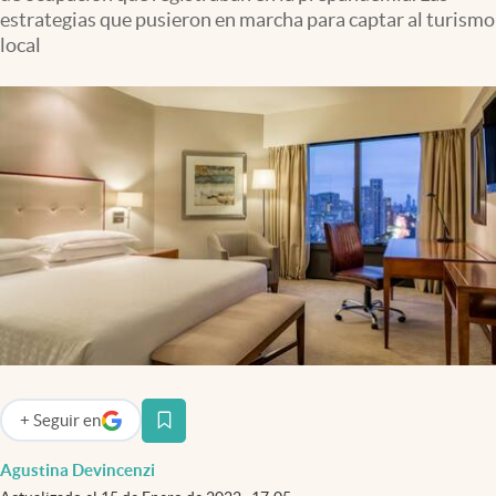
Infotechnology
estrategias que pusieron en marcha para captar al turismo
local
Clase
Clima
Mundial 2026
Eventos Corporativos
El Cronista Studio
Mediakit
abre en nueva pestaña
Argentina
+
Seguir
en
abre en nueva pestaña
Agustina Devincenzi