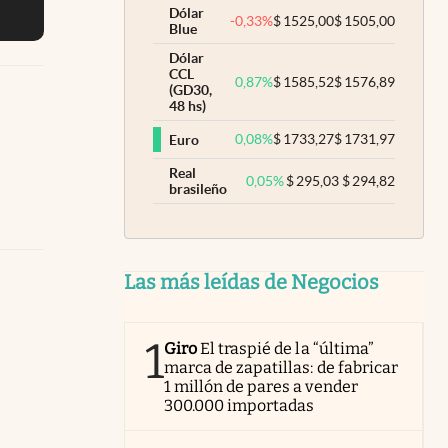
Dólar
-0,33
%
$
1525,00
$
1505,00
Blue
Dólar
CCL
0,87
%
$
1585,52
$
1576,89
(GD30,
48 hs)
0,08
%
$
1733,27
$
1731,97
Euro
Real
0,05
%
$
295,03
$
294,82
brasileño
Las más leídas de Negocios
1
Giro
El traspié de la “última”
marca de zapatillas: de fabricar
1 millón de pares a vender
300.000 importadas