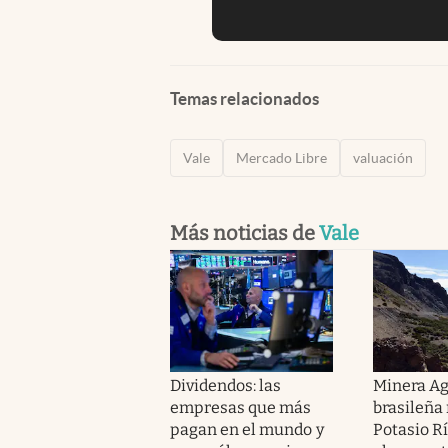
Temas relacionados
Vale
Mercado Libre
valuación
Más noticias de
Vale
Dividendos: las
Minera Ag
empresas que más
brasileña
pagan en el mundo y
Potasio Rí