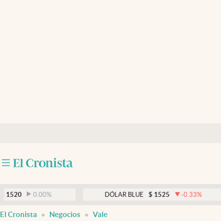
Últimas noticias
Dólar
Members
Economía y Política
Finanzas y Mercados
Mercados Online
Negocios
Columnistas
Otras secciones
0.00
%
DÓLAR BLUE
$
1525
-0.33
%
Apertura
El Cronista
Negocios
Vale