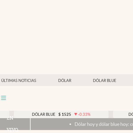
Últimas noticias
Dólar
Members
Economía y Política
Finanzas y Mercados
Mercados Online
ÚLTIMAS NOTICIAS
DÓLAR
DÓLAR BLUE
Negocios
Columnistas
Otras secciones
DÓLAR BLUE
$
1525
-0.33
%
DÓLAR T
EN
Dólar hoy y dólar blue hoy: cuál es la
Apertura
VIVO