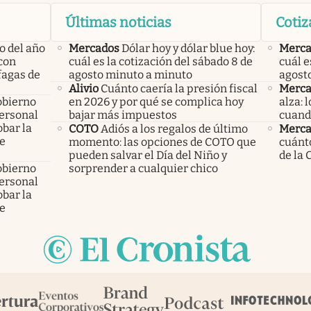
Últimas noticias
Cotiz
o del año
Mercados
Dólar hoy y dólar blue hoy:
Merca
con
cuál es la cotización del sábado 8 de
cuál e
áfagas de
agosto minuto a minuto
agost
Alivio
Cuánto caería la presión fiscal
Merca
obierno
en 2026 y por qué se complica hoy
alza: 
personal
bajar más impuestos
cuand
bar la
COTO
Adiós a los regalos de último
Merca
de
momento: las opciones de COTO que
cuánto
pueden salvar el Día del Niño y
de la 
obierno
sorprender a cualquier chico
personal
bar la
de