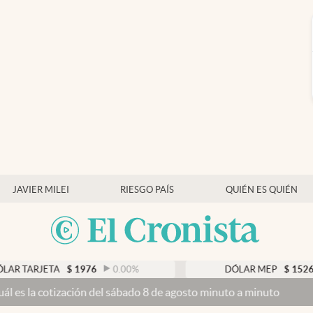
JAVIER MILEI
RIESGO PAÍS
QUIÉN ES QUIÉN
ARJETA
$
1976
0.00
%
DÓLAR MEP
$
1526,03
 cotización del sábado 8 de agosto minuto a minuto