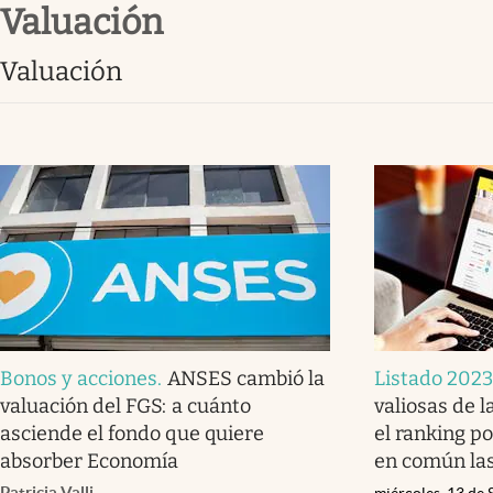
valuación
Infotechnology
Clase
valuación
Clima
Mundial 2026
Eventos Corporativos
El Cronista Studio
Mediakit
abre en nueva pestaña
Bonos y acciones
.
ANSES cambió la
Listado 2023
valuación del FGS: a cuánto
valiosas de l
asciende el fondo que quiere
el ranking p
absorber Economía
en común la
Patricia Valli
miércoles, 13 de