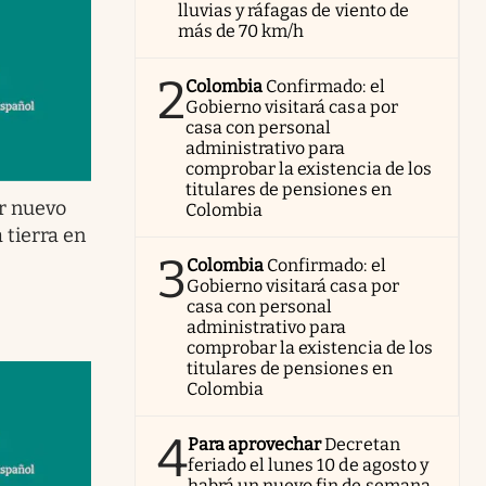
lluvias y ráfagas de viento de
más de 70 km/h
2
Colombia
Confirmado: el
Gobierno visitará casa por
casa con personal
administrativo para
comprobar la existencia de los
titulares de pensiones en
r nuevo
Colombia
 tierra en
3
Colombia
Confirmado: el
Gobierno visitará casa por
casa con personal
administrativo para
comprobar la existencia de los
titulares de pensiones en
Colombia
4
Para aprovechar
Decretan
feriado el lunes 10 de agosto y
habrá un nuevo fin de semana