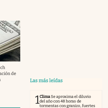
ech
ación de
a
Las más leídas
1
Clima
Se aproxima el diluvio
del año con 48 horas de
tormentas con granizo, fuertes