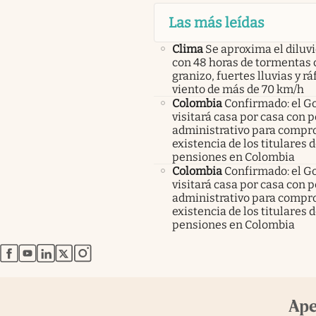
Las más leídas
Clima
Se aproxima el diluvi
con 48 horas de tormentas 
granizo, fuertes lluvias y r
viento de más de 70 km/h
Colombia
Confirmado: el G
visitará casa por casa con 
administrativo para compro
existencia de los titulares 
pensiones en Colombia
Colombia
Confirmado: el G
visitará casa por casa con 
administrativo para compro
existencia de los titulares 
pensiones en Colombia
abre en nueva pestaña
abre en nueva pestaña
abre en nueva pestaña
abre en nueva pestaña
abre en nueva pestaña