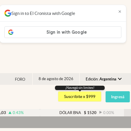
×
Sign in to El Cronista with Google
8 de agosto de 2026
Edición:
Argentina
FORO
¡Navegá sin limites!
Argentina
Suscribite x $999
Ingresá
España
México
0.43
%
DÓLAR BNA
$
1520
0.00
%
USA
Colombia