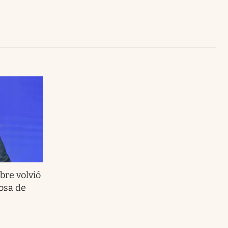
Uruguay
bre volvió
osa de