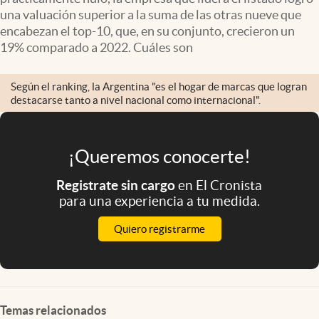
Infotechnology
una valuación superior a la suma de las otras nueve que
encabezan el top-10, que, en su conjunto, crecieron un
Clase
19% comparado a 2022. Cuáles son
Clima
Según el ranking, la Argentina "es el hogar de marcas que logran
Mundial 2026
destacarse tanto a nivel nacional como internacional".
Eventos Corporativos
El Cronista Studio
¡Queremos conocerte!
Mediakit
Registrate sin cargo
en El Cronista
abre en nueva pestaña
para una experiencia a tu medida.
Argentina
Quiero registrarme
Temas relacionados