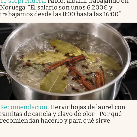
Te sorprenderá
.
Pablo, albañil trabajando en
Noruega: “El salario son unos 6.200€ y
trabajamos desde las 8:00 hasta las 16:00”
Recomendación
.
Hervir hojas de laurel con
ramitas de canela y clavo de olor | Por qué
recomiendan hacerlo y para qué sirve