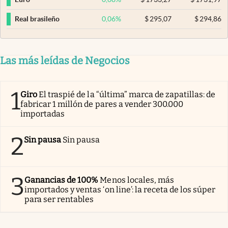
0,06
%
$
295,07
$
294,86
Real brasileño
Las más leídas de Negocios
1
Giro
El traspié de la “última” marca de zapatillas: de
fabricar 1 millón de pares a vender 300.000
importadas
2
Sin pausa
Sin pausa
3
Ganancias de 100%
Menos locales, más
importados y ventas ‘on line’: la receta de los súper
para ser rentables