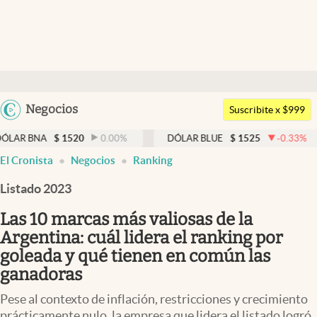
Últimas noticias
Dólar
Argentina
Negocios
Members
Suscribite x $999
España
Economía y Política
$
1520
0.00
%
DÓLAR BLUE
$
1525
-0.33
%
DÓLAR
México
El Cronista
Negocios
Ranking
Finanzas y Mercados
USA
Listado 2023
Mercados Online
Colombia
Uruguay
Las 10 marcas más valiosas de la
Negocios
Argentina: cuál lidera el ranking por
Columnistas
goleada y qué tienen en común las
ganadoras
Otras secciones
Pese al contexto de inflación, restricciones y crecimiento
Apertura
prácticamente nulo, la empresa que lidera el listado logró