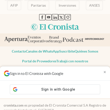
AFIP
Paritarias
Inversiones
ANSES
abre en nueva pestaña
abre en nueva pestaña
abre en nueva pestaña
abre en nueva pestaña
abre en nueva pestaña
Contacto
Canales de WhatsApp
Suscribite
Quiénes Somos
Portal de Proveedores
Trabajá con nosotros
Copyright 2025 cronista.com
×
Sign in to El Cronista with Google
Todos los derechos reservados
Términos y condiciones
Privacidad
Consentimiento
Tel:
+54 11 7078-3270
cronista.com
es propiedad de El Cronista Comercial S.A Registro de