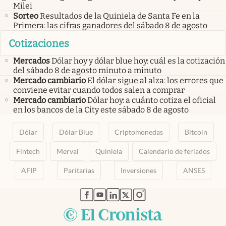
Milei
Sorteo
Resultados de la Quiniela de Santa Fe en la
Primera: las cifras ganadores del sábado 8 de agosto
Cotizaciones
Mercados
Dólar hoy y dólar blue hoy: cuál es la cotización
del sábado 8 de agosto minuto a minuto
Mercado cambiario
El dólar sigue al alza: los errores que
conviene evitar cuando todos salen a comprar
Mercado cambiario
Dólar hoy: a cuánto cotiza el oficial
en los bancos de la City este sábado 8 de agosto
Dólar
Dólar Blue
Criptomonedas
Bitcoin
Fintech
Merval
Quiniela
Calendario de feriados
AFIP
Paritarias
Inversiones
ANSES
abre en nueva pestaña
abre en nueva pestaña
abre en nueva pestaña
abre en nueva pestaña
abre en nueva pestaña