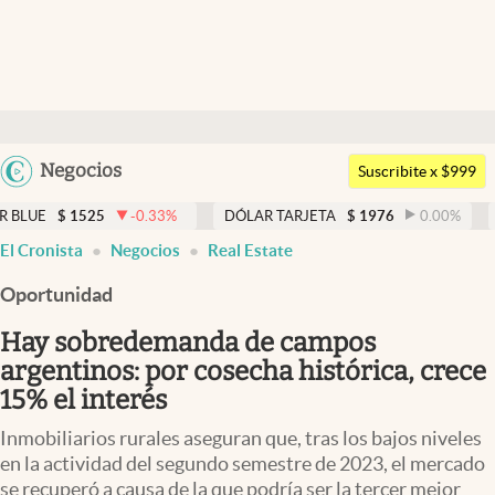
Últimas noticias
Dólar
Argentina
Negocios
Members
Suscribite x $999
España
Economía y Política
525
-0.33
%
DÓLAR TARJETA
$
1976
0.00
%
DÓLAR ME
México
El Cronista
Negocios
Real Estate
Finanzas y Mercados
USA
Oportunidad
Mercados Online
Colombia
Uruguay
Hay sobredemanda de campos
Negocios
argentinos: por cosecha histórica, crece
Columnistas
15% el interés
Otras secciones
Inmobiliarios rurales aseguran que, tras los bajos niveles
en la actividad del segundo semestre de 2023, el mercado
Apertura
se recuperó a causa de la que podría ser la tercer mejor