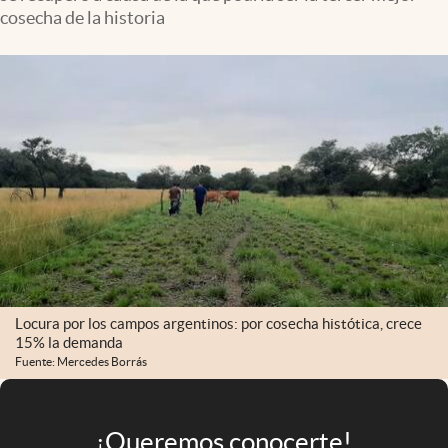
Infotechnology
cosecha de la historia
Clase
Clima
Mundial 2026
Eventos Corporativos
El Cronista Studio
Mediakit
abre en nueva pestaña
Argentina
Locura por los campos argentinos: por cosecha histótica, crece
15% la demanda
Fuente: Mercedes Borrás
¡Queremos conocerte!