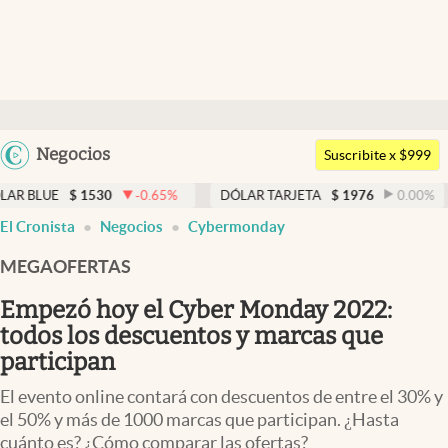
Últimas noticias
Dólar
Argentina
Negocios
Members
Suscribite x $999
España
Economía y Política
530
-0.65
%
DÓLAR TARJETA
$
1976
0.00
%
DÓLAR M
México
El Cronista
Negocios
Cybermonday
Finanzas y Mercados
USA
MEGAOFERTAS
Mercados Online
Colombia
Uruguay
Empezó hoy el Cyber Monday 2022:
Negocios
todos los descuentos y marcas que
Columnistas
participan
Otras secciones
El evento online contará con descuentos de entre el 30% y
el 50% y más de 1000 marcas que participan. ¿Hasta
Apertura
cuánto es? ¿Cómo comparar las ofertas?