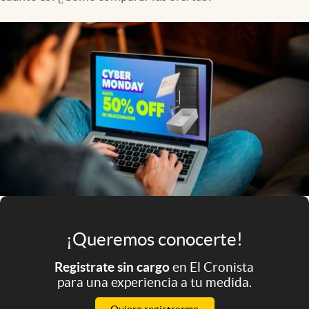
Infotechnology
Clase
Clima
Mundial 2026
Eventos Corporativos
El Cronista Studio
Mediakit
abre en nueva pestaña
Argentina
¡Queremos conocerte!
Registrate sin cargo
en El Cronista
para una experiencia a tu medida.