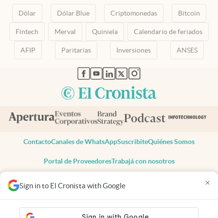
Dólar
Dólar Blue
Criptomonedas
Bitcoin
Fintech
Merval
Quiniela
Calendario de feriados
AFIP
Paritarias
Inversiones
ANSES
abre en nueva pestaña
abre en nueva pestaña
abre en nueva pestaña
abre en nueva pestaña
abre en nueva pestaña
Contacto
Canales de WhatsApp
Suscribite
Quiénes Somos
Portal de Proveedores
Trabajá con nosotros
Copyright 2025 cronista.com
×
Sign in to El Cronista with Google
Todos los derechos reservados
Términos y condiciones
Privacidad