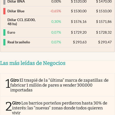
0,00
%
$
1520,00
$
1470,00
Dólar BNA
-0,65
%
$
1530,00
$
1510,00
Dólar Blue
Dólar CCL (GD30,
0,30
%
$
1576,16
$
1571,86
48 hs)
0,07
%
$
1729,20
$
1728,32
Euro
0,07
%
$
293,63
$
293,47
Real brasileño
Las más leídas de Negocios
1
Giro
El traspié de la “última” marca de zapatillas: de
fabricar 1 millón de pares a vender 300.000
importadas
2
Giro
Los barrios porteños perdieron hasta 30% de
interés: las “nuevas” zonas donde todos quieren
vivir