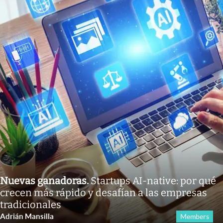
Nuevas ganadoras
.
Startups AI-native: por qué
crecen más rápido y desafían a las empresas
tradicionales
Adrián Mansilla
Members