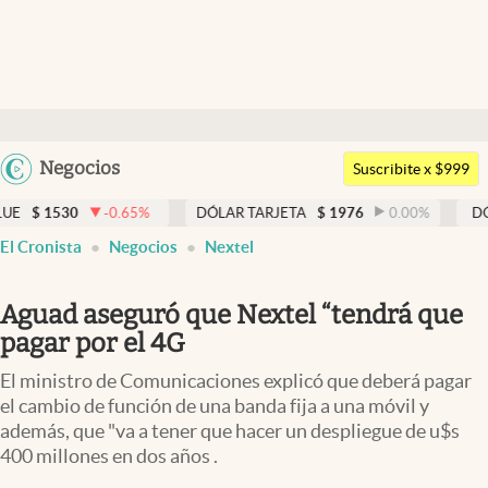
Últimas noticias
Dólar
Argentina
Negocios
Members
Suscribite x $999
España
Economía y Política
-0.65
%
DÓLAR TARJETA
$
1976
0.00
%
DÓLAR MEP
$
México
El Cronista
Negocios
Nextel
Finanzas y Mercados
USA
Mercados Online
Colombia
Aguad aseguró que Nextel “tendrá que
Uruguay
Negocios
pagar por el 4G
Columnistas
El ministro de Comunicaciones explicó que deberá pagar
el cambio de función de una banda fija a una móvil y
Otras secciones
además, que "va a tener que hacer un despliegue de u$s
400 millones en dos años .
Apertura