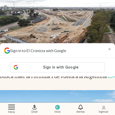
×
Sign in to El Cronista with Google
Cambios
.
La megaobra que cambia el Autódromo y
busca traer la Fórmula 1 de vuelta a la Argentina
Dolar
Inicio
Alertas
Ingresar
Menú