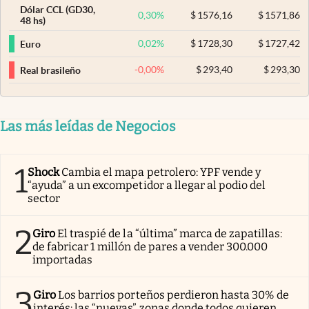
Dólar CCL (GD30,
0,30
%
$
1576,16
$
1571,86
48 hs)
0,02
%
$
1728,30
$
1727,42
Euro
-0,00
%
$
293,40
$
293,30
Real brasileño
Las más leídas de Negocios
1
Shock
Cambia el mapa petrolero: YPF vende y
“ayuda” a un excompetidor a llegar al podio del
sector
2
Giro
El traspié de la “última” marca de zapatillas:
de fabricar 1 millón de pares a vender 300.000
importadas
3
Giro
Los barrios porteños perdieron hasta 30% de
interés: las “nuevas” zonas donde todos quieren