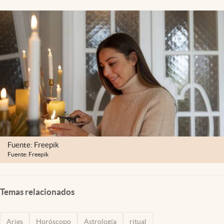
Clima
Espiritualidad
Mediakit
abre en nueva pestaña
México
Fuente: Freepik
Fuente: Freepik
Temas relacionados
Aries
Horóscopo
Astrología
ritual