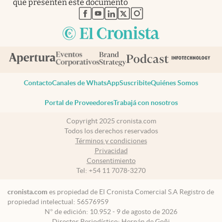
que presenten este documento
abre en nueva pestaña
abre en nueva pestaña
abre en nueva pestaña
abre en nueva pestaña
abre en nueva pestaña
Contacto
Canales de WhatsApp
Suscribite
Quiénes Somos
Portal de Proveedores
Trabajá con nosotros
Copyright 2025 cronista.com
Todos los derechos reservados
Términos y condiciones
Privacidad
Consentimiento
Tel:
+54 11 7078-3270
cronista.com
es propiedad de El Cronista Comercial S.A Registro de
propiedad intelectual: 56576959
N° de edición: 10.952 - 9 de agosto de 2026
Director Periodístico: Hernán de Goñi