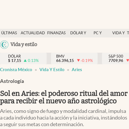
Últimas Noticias
ÚLTIMAS
ACTUALIDAD
FINANZAS
DÓLAR Y
PC Y
VIDA Y
Actualidad
NOTICIAS
Y
MERCADOS
CELULAR
ESTILO
Argentina
Vida y estilo
Finanzas y economía
ECONOMÍA
España
Dólar y mercados
DÓLAR
BMV
S&P 500
$
17,15
0.13
%
66.396,15
-0.19
%
México
7709,96
Internacionales
Cronista México
Vida Y Estilo
Aries
USA
Opinión
Colombia
Astrología
Uruguay
Brand Strategy
Sol en Aries: el poderoso ritual del amor
Pc y celular
para recibir el nuevo año astrológico
Vida y estilo
Aries, como signo de fuego y modalidad cardinal, impulsa
a cada individuo hacia la acción y la iniciativa, instándolos
Tv
a seguir sus metas con determinación.