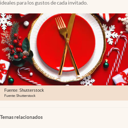
ideales para los gustos de cada invitado.
Clima
Espiritualidad
Mediakit
abre en nueva pestaña
México
Fuente: Shutterstock
Fuente: Shutterstock
Temas relacionados