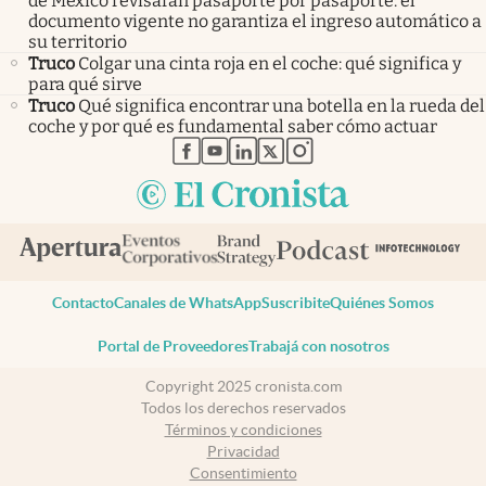
de México revisarán pasaporte por pasaporte: el
documento vigente no garantiza el ingreso automático a
su territorio
Truco
Colgar una cinta roja en el coche: qué significa y
para qué sirve
Truco
Qué significa encontrar una botella en la rueda del
coche y por qué es fundamental saber cómo actuar
abre en nueva pestaña
abre en nueva pestaña
abre en nueva pestaña
abre en nueva pestaña
abre en nueva pestaña
Contacto
Canales de WhatsApp
Suscribite
Quiénes Somos
Portal de Proveedores
Trabajá con nosotros
Copyright 2025 cronista.com
Todos los derechos reservados
Términos y condiciones
Privacidad
Consentimiento