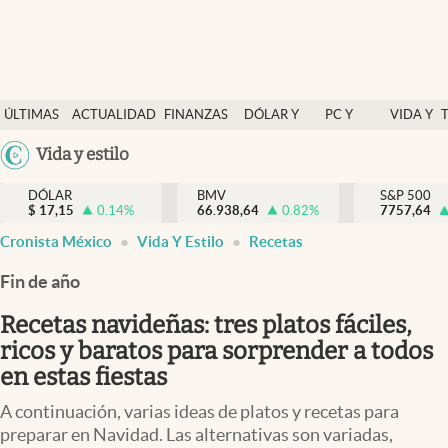
Últimas Noticias
ÚLTIMAS
ACTUALIDAD
FINANZAS
DÓLAR Y
PC Y
VIDA Y
Actualidad
NOTICIAS
Y
MERCADOS
CELULAR
ESTILO
Argentina
Vida y estilo
Finanzas y economía
ECONOMÍA
España
Dólar y mercados
DÓLAR
BMV
S&P 500
$
17,15
0.14
%
66.938,64
0.82
%
México
7757,64
Internacionales
Cronista México
Vida Y Estilo
Recetas
USA
Opinión
Colombia
Fin de año
Uruguay
Brand Strategy
Recetas navideñas: tres platos fáciles,
Pc y celular
ricos y baratos para sorprender a todos
en estas fiestas
Vida y estilo
A continuación, varias ideas de platos y recetas para
Tv
preparar en Navidad. Las alternativas son variadas,