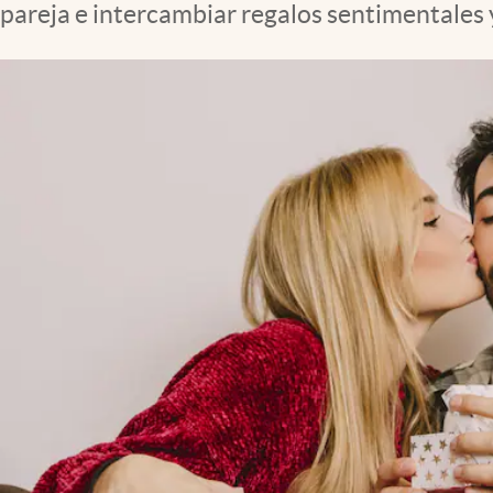
pareja e intercambiar regalos sentimentales 
Clima
Espiritualidad
Mediakit
abre en nueva pestaña