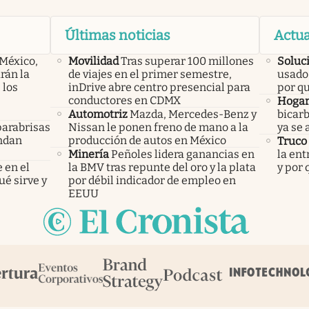
Últimas noticias
Actua
 México,
Movilidad
Tras superar 100 millones
Soluc
rán la
de viajes en el primer semestre,
usado 
 los
inDrive abre centro presencial para
por q
conductores en CDMX
Hoga
Automotriz
Mazda, Mercedes-Benz y
bicarb
parabrisas
Nissan le ponen freno de mano a la
ya se 
endan
producción de autos en México
Truco
Minería
Peñoles lidera ganancias en
la ent
 en el
la BMV tras repunte del oro y la plata
y por
ué sirve y
por débil indicador de empleo en
EEUU