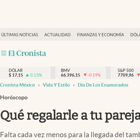
Últimas Noticias
ÚLTIMAS NOTICIAS
ACTUALIDAD
FINANZAS Y ECONOMÍA
DÓL
Actualidad
Finanzas y economía
Dólar y mercados
DÓLAR
BMV
S&P 500
Internacionales
$
17,15
0.13
%
66.396,15
-0.19
%
7709,96
Opinión
Cronista México
Vida Y Estilo
Día De Los Enamorados
Brand Strategy
Horóscopo
Pc y celular
Qué regalarle a tu parej
Vida y estilo
Tv
Falta cada vez menos para la llegada del tam