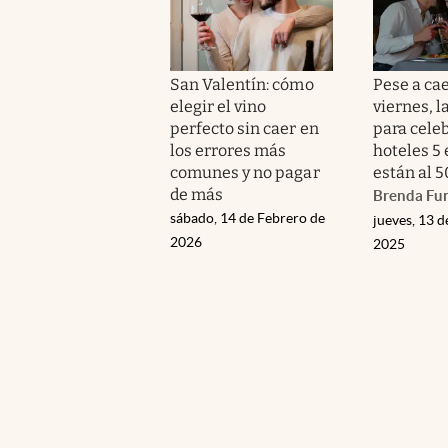
San Valentín: cómo
Pese a ca
elegir el vino
viernes, l
perfecto sin caer en
para celeb
los errores más
hoteles 5 
comunes y no pagar
están al 
de más
Brenda Fu
sábado, 14 de Febrero de
jueves, 13 d
2026
2025