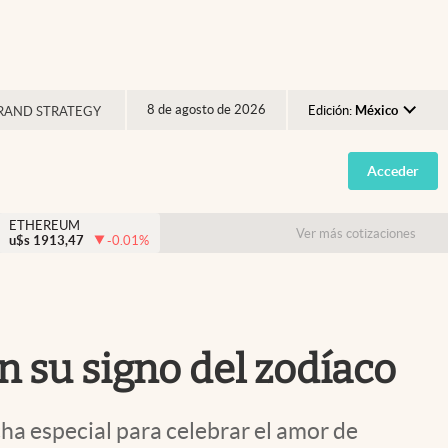
8 de agosto de 2026
Edición:
México
RAND STRATEGY
Argentina
Acceder
España
México
ETHEREUM
Ver más cotizaciones
u$s
1913,47
-0.01
%
USA
Colombia
Uruguay
n su signo del zodíaco
ha especial para celebrar el amor de