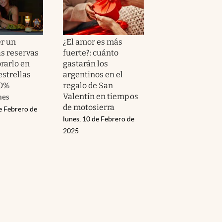
er un
¿El amor es más
as reservas
fuerte?: cuánto
rarlo en
gastarán los
estrellas
argentinos en el
50%
regalo de San
Valentín en tiempos
nes
de motosierra
e Febrero de
lunes, 10 de Febrero de
2025