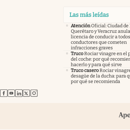
Las más leídas
Atención
Oficial: Ciudad de
Querétaro y Veracruz anula
licencia de conducir a todos
conductores que cometen
infracciones graves
Truco
Rociar vinagre en el 
del coche: por qué recomi
hacerlo y para qué sirve
Truco casero
Rociar vinagre
desagüe de la ducha: para q
por qué se recomienda
abre en nueva pestaña
abre en nueva pestaña
abre en nueva pestaña
abre en nueva pestaña
abre en nueva pestaña