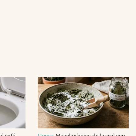
el café
Hogar
.
Mezclar hojas de laurel con