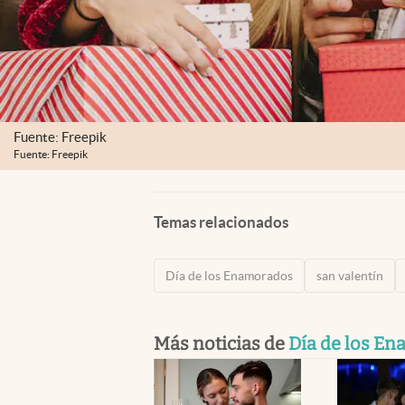
Fuente: Freepik
Fuente: Freepik
Temas relacionados
Día de los Enamorados
san valentín
Más noticias de
Día de los E