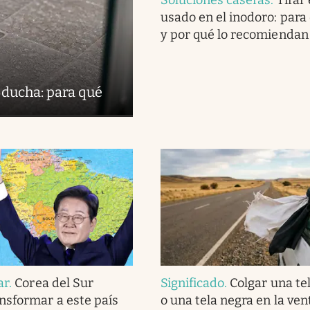
usado en el inodoro: para
y por qué lo recomiendan
 ducha: para qué
ar
.
Corea del Sur
Significado
.
Colgar una te
nsformar a este país
o una tela negra en la ven