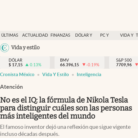
Últimas Noticias
ÚLTIMAS
ACTUALIDAD
FINANZAS
DÓLAR Y
PC Y
VIDA Y
Actualidad
NOTICIAS
Y
MERCADOS
CELULAR
ESTILO
Argentina
Vida y estilo
Finanzas y economía
ECONOMÍA
España
Dólar y mercados
DÓLAR
BMV
S&P 500
$
17,15
0.13
%
66.396,15
-0.19
%
México
7709,96
Internacionales
Cronista México
Vida Y Estilo
Inteligencia
USA
Opinión
Colombia
Atención
Uruguay
Brand Strategy
No es el IQ: la fórmula de Nikola Tesla
Pc y celular
para distinguir cuáles son las personas
más inteligentes del mundo
Vida y estilo
El famoso inventor dejó una reflexión que sigue vigente
Tv
incluso décadas después.