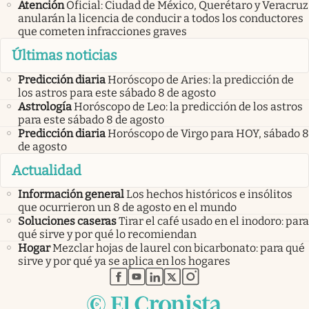
Atención
Oficial: Ciudad de México, Querétaro y Veracruz
anularán la licencia de conducir a todos los conductores
que cometen infracciones graves
Últimas noticias
Predicción diaria
Horóscopo de Aries: la predicción de
los astros para este sábado 8 de agosto
Astrología
Horóscopo de Leo: la predicción de los astros
para este sábado 8 de agosto
Predicción diaria
Horóscopo de Virgo para HOY, sábado 8
de agosto
Actualidad
Información general
Los hechos históricos e insólitos
que ocurrieron un 8 de agosto en el mundo
Soluciones caseras
Tirar el café usado en el inodoro: para
qué sirve y por qué lo recomiendan
Hogar
Mezclar hojas de laurel con bicarbonato: para qué
sirve y por qué ya se aplica en los hogares
abre en nueva pestaña
abre en nueva pestaña
abre en nueva pestaña
abre en nueva pestaña
abre en nueva pestaña