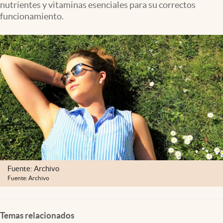
nutrientes y vitaminas esenciales para su correctos
Clima
funcionamiento.
Espiritualidad
Mediakit
abre en nueva pestaña
México
Fuente: Archivo
Fuente: Archivo
Temas relacionados