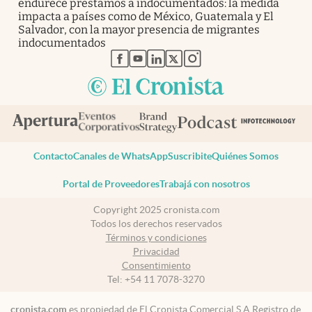
endurece préstamos a indocumentados: la medida
impacta a países como de México, Guatemala y El
Salvador, con la mayor presencia de migrantes
indocumentados
abre en nueva pestaña
abre en nueva pestaña
abre en nueva pestaña
abre en nueva pestaña
abre en nueva pestaña
Contacto
Canales de WhatsApp
Suscribite
Quiénes Somos
Portal de Proveedores
Trabajá con nosotros
Copyright 2025 cronista.com
Todos los derechos reservados
Términos y condiciones
Privacidad
Consentimiento
Tel:
+54 11 7078-3270
cronista.com
es propiedad de El Cronista Comercial S.A Registro de