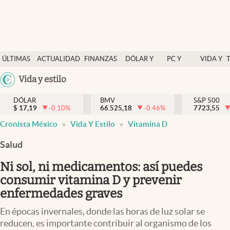
Últimas Noticias
ÚLTIMAS
ACTUALIDAD
FINANZAS
DÓLAR Y
PC Y
VIDA Y
Actualidad
NOTICIAS
Y
MERCADOS
CELULAR
ESTILO
Argentina
Vida y estilo
Finanzas y economía
ECONOMÍA
España
Dólar y mercados
DÓLAR
BMV
S&P 500
$
17,19
-0.10
%
66.525,18
-0.46
%
México
7723,55
Internacionales
Cronista México
Vida Y Estilo
Vitamina D
USA
Opinión
Colombia
Salud
Uruguay
Brand Strategy
Ni sol, ni medicamentos: así puedes
Pc y celular
consumir vitamina D y prevenir
enfermedades graves
Vida y estilo
En épocas invernales, donde las horas de luz solar se
Tv
reducen, es importante contribuir al organismo de los