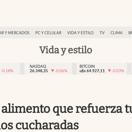
AR Y MERCADOS
PC Y CELULAR
VIDA Y ESTILO
TV
CLIMA
B
Vida y estilo
NASDAQ
BITCOIN
-0.18
%
26.348,35
-0.06
%
u$s
64.927,11
-0.03
%
el alimento que refuerza 
dos cucharadas