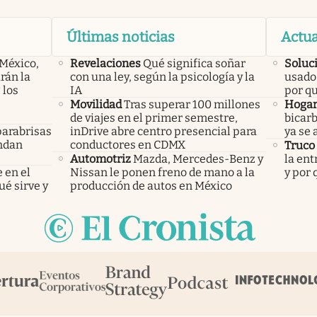
Últimas noticias
Actua
 México,
Revelaciones
Qué significa soñar
Soluc
rán la
con una ley, según la psicología y la
usado 
 los
IA
por q
Movilidad
Tras superar 100 millones
Hoga
de viajes en el primer semestre,
bicarb
parabrisas
inDrive abre centro presencial para
ya se 
endan
conductores en CDMX
Truco
Automotriz
Mazda, Mercedes-Benz y
la ent
 en el
Nissan le ponen freno de mano a la
y por
ué sirve y
producción de autos en México