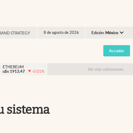
8 de agosto de 2026
Edición:
México
RAND STRATEGY
Argentina
Acceder
España
México
ETHEREUM
Ver más cotizaciones
u$s
1913,47
-0.01
%
USA
Colombia
Uruguay
tu sistema