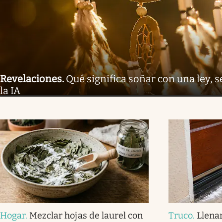
Revelaciones
.
Qué significa soñar con una ley, s
la IA
Hogar
.
Mezclar hojas de laurel con
Truco
.
Llena