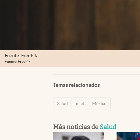
Fuente: FreePik
Fuente: FreePik
Temas relacionados
Salud
miel
México
Más noticias de
Salud