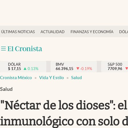
Últimas Noticias
ÚLTIMAS NOTICIAS
ACTUALIDAD
FINANZAS Y ECONOMÍA
DÓL
Actualidad
Finanzas y economía
Dólar y mercados
DÓLAR
BMV
S&P 500
Internacionales
$
17,15
0.13
%
66.396,15
-0.19
%
7709,96
Opinión
Cronista México
Vida Y Estilo
Salud
Brand Strategy
Salud
Pc y celular
"Néctar de los dioses": 
Vida y estilo
inmunológico con solo 
Tv