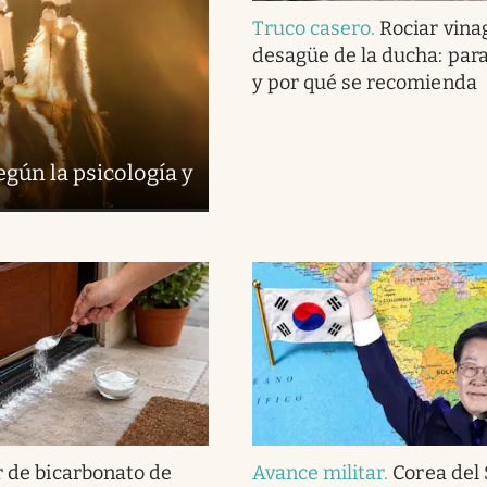
Truco casero
.
Rociar vina
desagüe de la ducha: para
y por qué se recomienda
egún la psicología y
r de bicarbonato de
Avance militar
.
Corea del