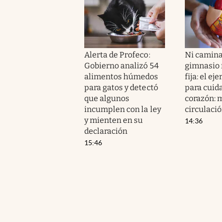
Alerta de Profeco:
Ni camina
Gobierno analizó 54
gimnasio n
alimentos húmedos
fija: el ej
para gatos y detectó
para cuida
que algunos
corazón: m
incumplen con la ley
circulaci
y mienten en su
14:36
declaración
15:46