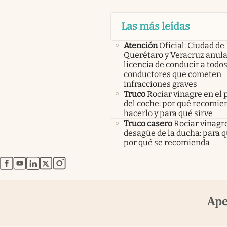
Las más leídas
Atención
Oficial: Ciudad de
Querétaro y Veracruz anula
licencia de conducir a todos
conductores que cometen
infracciones graves
Truco
Rociar vinagre en el 
del coche: por qué recomi
hacerlo y para qué sirve
Truco casero
Rociar vinagre
desagüe de la ducha: para q
por qué se recomienda
abre en nueva pestaña
abre en nueva pestaña
abre en nueva pestaña
abre en nueva pestaña
abre en nueva pestaña