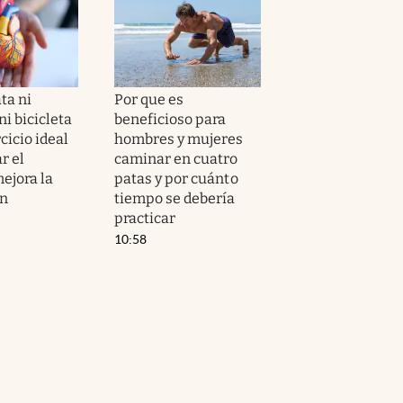
ta ni
Por que es
i bicicleta
beneficioso para
ercicio ideal
hombres y mujeres
r el
caminar en cuatro
ejora la
patas y por cuánto
ón
tiempo se debería
practicar
10:58