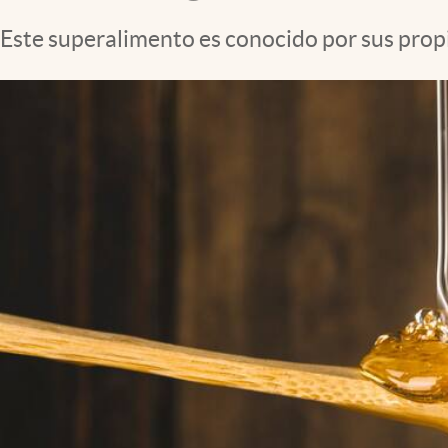
Clima
Este superalimento es conocido por sus propi
Espiritualidad
Mediakit
abre en nueva pestaña