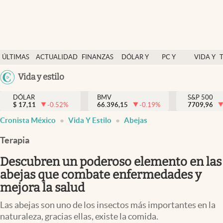
Últimas Noticias
ÚLTIMAS
ACTUALIDAD
FINANZAS
DÓLAR Y
PC Y
VIDA Y
Actualidad
NOTICIAS
Y
MERCADOS
CELULAR
ESTILO
Argentina
Vida y estilo
Finanzas y economía
ECONOMÍA
España
Dólar y mercados
DÓLAR
BMV
S&P 500
$
17,11
-0.52
%
66.396,15
-0.19
%
México
7709,96
Internacionales
Cronista México
Vida Y Estilo
Abejas
USA
Opinión
Colombia
Terapia
Uruguay
Brand Strategy
Descubren un poderoso elemento en las
Pc y celular
abejas que combate enfermedades y
mejora la salud
Vida y estilo
Las abejas son uno de los insectos más importantes en la
Tv
naturaleza, gracias ellas, existe la comida.