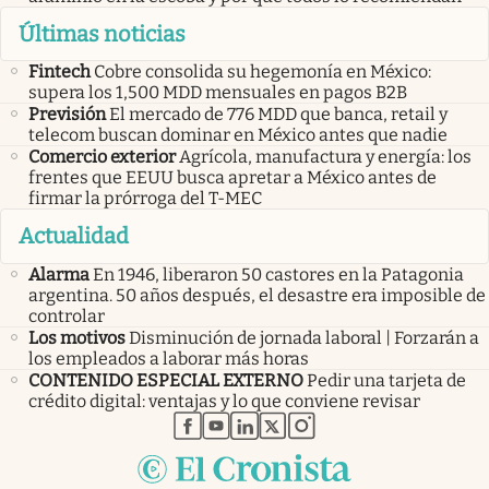
Últimas noticias
Fintech
Cobre consolida su hegemonía en México:
supera los 1,500 MDD mensuales en pagos B2B
Previsión
El mercado de 776 MDD que banca, retail y
telecom buscan dominar en México antes que nadie
Comercio exterior
Agrícola, manufactura y energía: los
frentes que EEUU busca apretar a México antes de
firmar la prórroga del T-MEC
Actualidad
Alarma
En 1946, liberaron 50 castores en la Patagonia
argentina. 50 años después, el desastre era imposible de
controlar
Los motivos
Disminución de jornada laboral | Forzarán a
los empleados a laborar más horas
CONTENIDO ESPECIAL EXTERNO
Pedir una tarjeta de
crédito digital: ventajas y lo que conviene revisar
abre en nueva pestaña
abre en nueva pestaña
abre en nueva pestaña
abre en nueva pestaña
abre en nueva pestaña