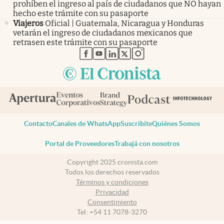
prohíben el ingreso al país de ciudadanos que NO hayan
hecho este trámite con su pasaporte
Viajeros
Oficial | Guatemala, Nicaragua y Honduras
vetarán el ingreso de ciudadanos mexicanos que
retrasen este trámite con su pasaporte
abre en nueva pestaña
abre en nueva pestaña
abre en nueva pestaña
abre en nueva pestaña
abre en nueva pestaña
Contacto
Canales de WhatsApp
Suscribite
Quiénes Somos
Portal de Proveedores
Trabajá con nosotros
Copyright 2025 cronista.com
Todos los derechos reservados
Términos y condiciones
Privacidad
Consentimiento
Tel:
+54 11 7078-3270