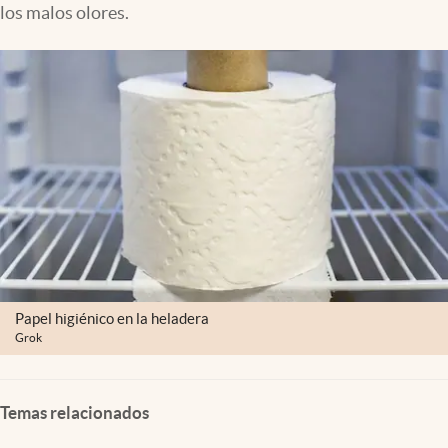
los malos olores.
Clima
Espiritualidad
Mediakit
abre en nueva pestaña
México
Papel higiénico en la heladera
Grok
Temas relacionados