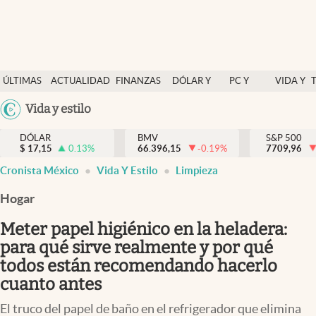
Últimas Noticias
ÚLTIMAS
ACTUALIDAD
FINANZAS
DÓLAR Y
PC Y
VIDA Y
Actualidad
NOTICIAS
Y
MERCADOS
CELULAR
ESTILO
Argentina
Vida y estilo
Finanzas y economía
ECONOMÍA
España
Dólar y mercados
DÓLAR
BMV
S&P 500
$
17,15
0.13
%
66.396,15
-0.19
%
México
7709,96
Internacionales
Cronista México
Vida Y Estilo
Limpieza
USA
Opinión
Colombia
Hogar
Uruguay
Brand Strategy
Meter papel higiénico en la heladera:
Pc y celular
para qué sirve realmente y por qué
todos están recomendando hacerlo
Vida y estilo
cuanto antes
Tv
El truco del papel de baño en el refrigerador que elimina