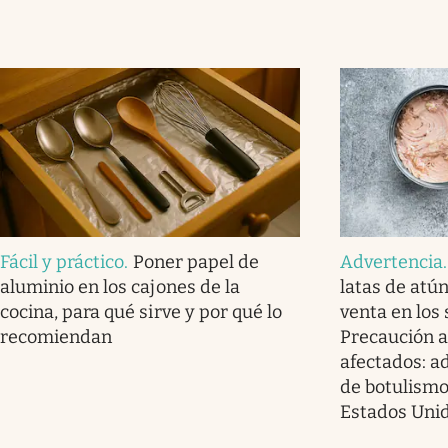
Fácil y práctico
.
Poner papel de
Advertencia
aluminio en los cajones de la
latas de atú
cocina, para qué sirve y por qué lo
venta en los
recomiendan
Precaución a
afectados: a
de botulismo
Estados Uni