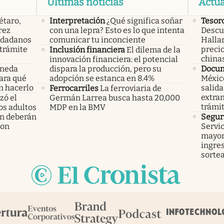
Últimas noticias
Actua
étaro,
Interpretación
¿Qué significa soñar
Tesor
rez
con una lepra? Esto es lo que intenta
Descub
iudadanos
comunicar tu inconciente
Hallar
trámite
precio
Inclusión financiera
El dilema de la
china
innovación financiera: el potencial
oneda
dispara la producción, pero su
Docu
Para qué
adopción se estanca en 8.4%
México
n hacerlo
salida
Ferrocarriles
La ferroviaria de
extran
ó el
Germán Larrea busca hasta 20,000
trámi
los adultos
MDP en la BMV
n deberán
Segur
ron
Servic
mayor
ingres
sorte