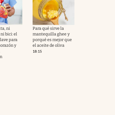
ta, ni
Para qué sirve la
i bici: el
mantequilla ghee y
clave para
porqué es mejor que
corazón y
el aceite de oliva
a
18:15
ón