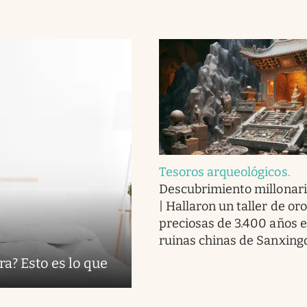
Tesoros arqueológicos
.
Descubrimiento millonari
| Hallaron un taller de or
preciosas de 3.400 años e
ruinas chinas de Sanxing
ra? Esto es lo que