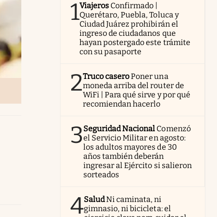
1
Viajeros
Confirmado |
Querétaro, Puebla, Toluca y
Ciudad Juárez prohibirán el
ingreso de ciudadanos que
hayan postergado este trámite
con su pasaporte
2
Truco casero
Poner una
moneda arriba del router de
WiFi | Para qué sirve y por qué
recomiendan hacerlo
3
Seguridad Nacional
Comenzó
el Servicio Militar en agosto:
los adultos mayores de 30
años también deberán
ingresar al Ejército si salieron
sorteados
4
Salud
Ni caminata, ni
gimnasio, ni bicicleta: el