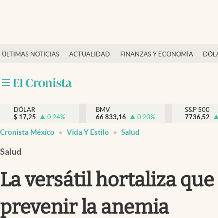
Últimas Noticias
ÚLTIMAS NOTICIAS
ACTUALIDAD
FINANZAS Y ECONOMÍA
DÓL
Actualidad
Finanzas y economía
Dólar y mercados
DÓLAR
BMV
S&P 500
Internacionales
$
17,25
0.24
%
66.833,16
0.20
%
7736,52
Opinión
Cronista México
Vida Y Estilo
Salud
Brand Strategy
Salud
Pc y celular
La versátil hortaliza que
Vida y estilo
prevenir la anemia
Tv