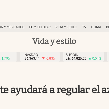
AR Y MERCADOS
PC Y CELULAR
VIDA Y ESTILO
TV
CLIMA
B
Vida y estilo
NASDAQ
BITCOIN
1.79
%
26.363,44
-0.83
%
u$s
64.825,23
0.04
%
 te ayudará a regular el 