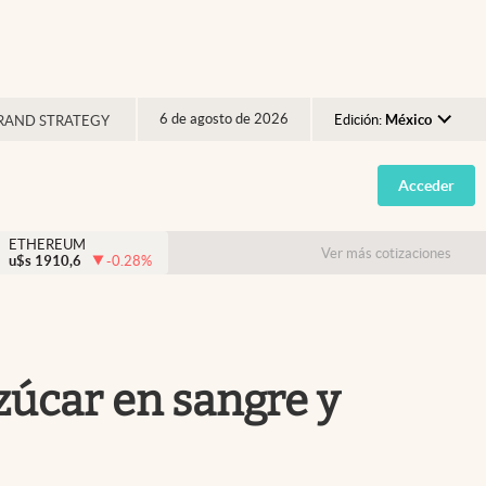
6 de agosto de 2026
Edición:
México
RAND STRATEGY
Argentina
Acceder
España
México
ETHEREUM
Ver más cotizaciones
u$s
1910,6
-0.28
%
USA
Colombia
Uruguay
azúcar en sangre y