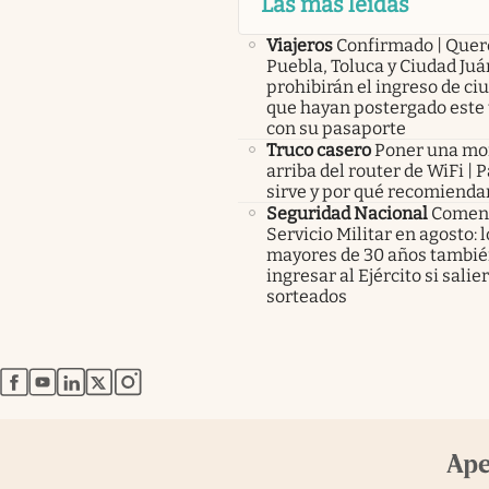
Las más leídas
Viajeros
Confirmado | Quer
Puebla, Toluca y Ciudad Juá
prohibirán el ingreso de c
que hayan postergado este 
con su pasaporte
Truco casero
Poner una m
arriba del router de WiFi | 
sirve y por qué recomienda
Seguridad Nacional
Comenz
Servicio Militar en agosto: 
mayores de 30 años tambié
ingresar al Ejército si salie
sorteados
abre en nueva pestaña
abre en nueva pestaña
abre en nueva pestaña
abre en nueva pestaña
abre en nueva pestaña