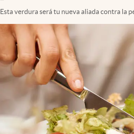
Clima
Esta verdura será tu nueva aliada contra la pé
Espiritualidad
Mediakit
abre en nueva pestaña