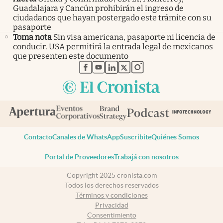
Guadalajara y Cancún prohibirán el ingreso de
ciudadanos que hayan postergado este trámite con su
pasaporte
Toma nota
Sin visa americana, pasaporte ni licencia de
conducir. USA permitirá la entrada legal de mexicanos
que presenten este documento
abre en nueva pestaña
abre en nueva pestaña
abre en nueva pestaña
abre en nueva pestaña
abre en nueva pestaña
Contacto
Canales de WhatsApp
Suscribite
Quiénes Somos
Portal de Proveedores
Trabajá con nosotros
Copyright 2025 cronista.com
Todos los derechos reservados
Términos y condiciones
Privacidad
Consentimiento