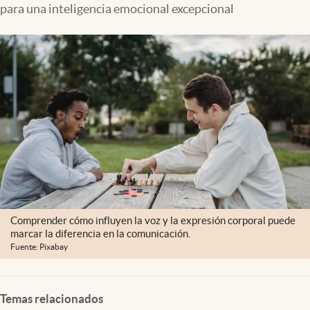
para una inteligencia emocional excepcional
Clima
Espiritualidad
Mediakit
abre en nueva pestaña
México
Comprender cómo influyen la voz y la expresión corporal puede
marcar la diferencia en la comunicación.
Fuente: Pixabay
Temas relacionados