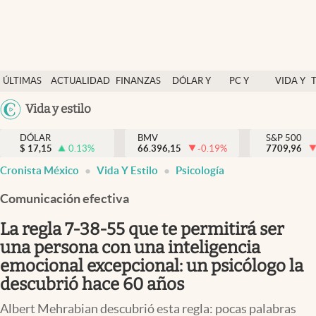
Últimas Noticias
ÚLTIMAS
ACTUALIDAD
FINANZAS
DÓLAR Y
PC Y
VIDA Y
Actualidad
NOTICIAS
Y
MERCADOS
CELULAR
ESTILO
Argentina
Vida y estilo
Finanzas y economía
ECONOMÍA
España
Dólar y mercados
DÓLAR
BMV
S&P 500
$
17,15
0.13
%
66.396,15
-0.19
%
México
7709,96
Internacionales
Cronista México
Vida Y Estilo
Psicología
USA
Opinión
Colombia
Comunicación efectiva
Uruguay
Brand Strategy
La regla 7-38-55 que te permitirá ser
Pc y celular
una persona con una inteligencia
emocional excepcional: un psicólogo la
Vida y estilo
descubrió hace 60 años
Tv
Albert Mehrabian descubrió esta regla: pocas palabras