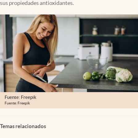
sus propiedades antioxidantes.
Clima
Espiritualidad
Mediakit
abre en nueva pestaña
México
Fuente: Freepik
Fuente: Freepik
Temas relacionados