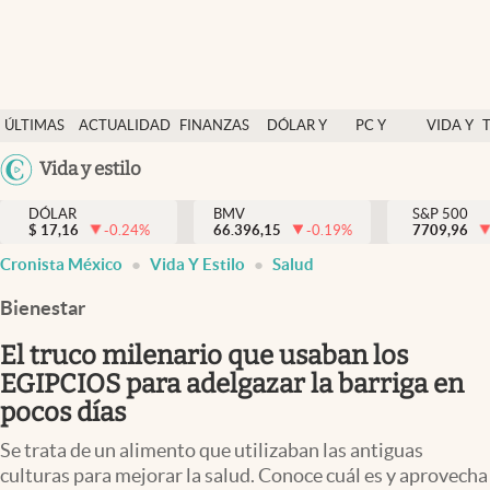
Últimas Noticias
ÚLTIMAS
ACTUALIDAD
FINANZAS
DÓLAR Y
PC Y
VIDA Y
Actualidad
NOTICIAS
Y
MERCADOS
CELULAR
ESTILO
Argentina
Vida y estilo
Finanzas y economía
ECONOMÍA
España
Dólar y mercados
DÓLAR
BMV
S&P 500
$
17,16
-0.24
%
66.396,15
-0.19
%
México
7709,96
Internacionales
Cronista México
Vida Y Estilo
Salud
USA
Opinión
Colombia
Bienestar
Uruguay
Brand Strategy
El truco milenario que usaban los
Pc y celular
EGIPCIOS para adelgazar la barriga en
pocos días
Vida y estilo
Se trata de un alimento que utilizaban las antiguas
Tv
culturas para mejorar la salud. Conoce cuál es y aprovecha