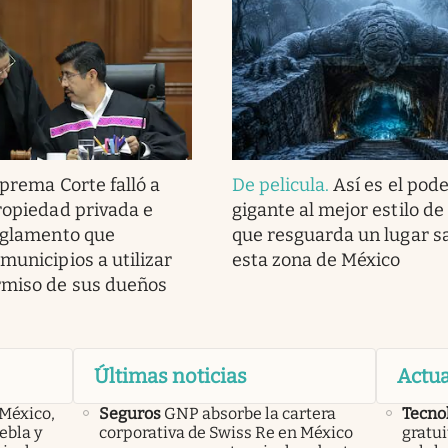
prema Corte falló a
De pelicula
.
Así es el pod
propiedad privada e
gigante al mejor estilo de
reglamento que
que resguarda un lugar s
municipios a utilizar
esta zona de México
rmiso de sus dueños
Últimas noticias
Actua
 México,
Seguros
GNP absorbe la cartera
Tecno
ebla y
corporativa de Swiss Re en México
gratui