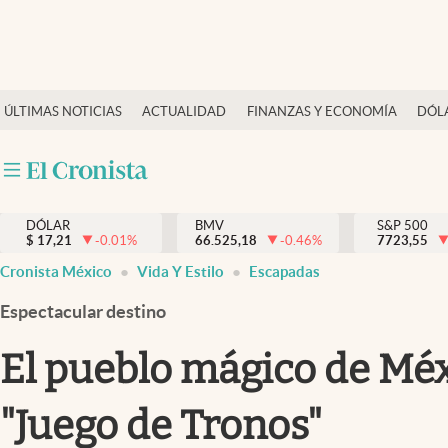
Últimas Noticias
ÚLTIMAS NOTICIAS
ACTUALIDAD
FINANZAS Y ECONOMÍA
DÓL
Actualidad
Finanzas y economía
Dólar y mercados
DÓLAR
BMV
S&P 500
Internacionales
$
17,21
-0.01
%
66.525,18
-0.46
%
7723,55
Opinión
Cronista México
Vida Y Estilo
Escapadas
Brand Strategy
Espectacular destino
Pc y celular
El pueblo mágico de Mé
Vida y estilo
"Juego de Tronos"
Tv