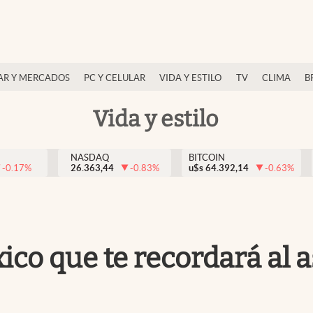
AR Y MERCADOS
PC Y CELULAR
VIDA Y ESTILO
TV
CLIMA
B
Vida y estilo
NASDAQ
BITCOIN
-0.17
%
26.363,44
-0.83
%
u$s
64.392,14
-0.63
%
xico que te recordará a