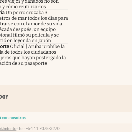
res viejos y dañados no son
 y cómo reutilizarlos
ia
Un perro cruzaba 3
tros de mar todos los días para
rarse con el amor de su vida.
écada después, un equipo
ional filmó su película y se
tió en leyenda en Japón
orte
Oficial | Aruba prohíbe la
a de todos los ciudadanos
jeros que hayan postergado la
ación de su pasaporte
á con nosotros
timiento
Tel:
+54 11 7078-3270