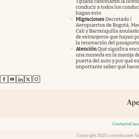
Tijuana cancelarán la licen
conducir a todos los condu
hagan esto
Migraciones
Decretado |
Aeropuertos de Bogotá, Med
Cali y Barranquilla anularán
de extranjeros que hayan p
la renovación del pasaport
Atención
Qué significa enc
una moneda en la manija de
puerta del auto y por qué e
importante saber qué hace
abre en nueva pestaña
abre en nueva pestaña
abre en nueva pestaña
abre en nueva pestaña
abre en nueva pestaña
Contacto
Cana
Copyright 2025 cronista.com
To