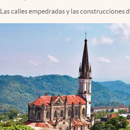
Clima
Las calles empedradas y las construcciones d
Espiritualidad
Mediakit
abre en nueva pestaña