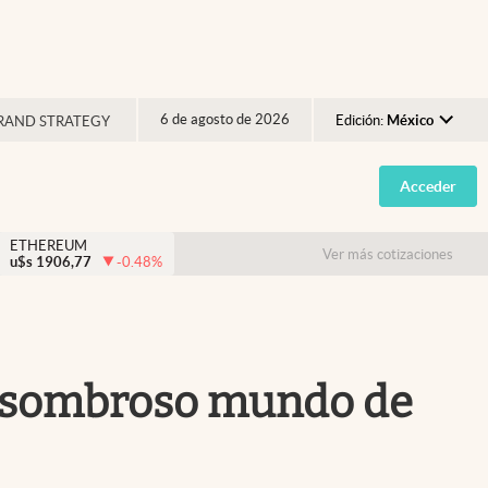
6 de agosto de 2026
Edición:
México
RAND STRATEGY
Argentina
Acceder
España
México
ETHEREUM
Ver más cotizaciones
u$s
1906,77
-0.48
%
USA
Colombia
Uruguay
l asombroso mundo de