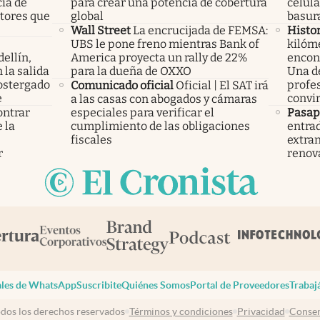
cia de
para crear una potencia de cobertura
celula
ctores que
global
basura
Wall Street
La encrucijada de FEMSA:
Histor
UBS le pone freno mientras Bank of
kilóme
ellín,
America proyecta un rally de 22%
encont
 la salida
para la dueña de OXXO
Una d
ostergado
profes
Comunicado oficial
Oficial | El SAT irá
e
convir
a las casas con abogados y cámaras
ontrar
especiales para verificar el
Pasap
 la
cumplimiento de las obligaciones
entrad
s
fiscales
extran
r
renov
les de WhatsApp
Suscribite
Quiénes Somos
Portal de Proveedores
Trabaj
dos los derechos reservados
Términos y condiciones
Privacidad
Consen