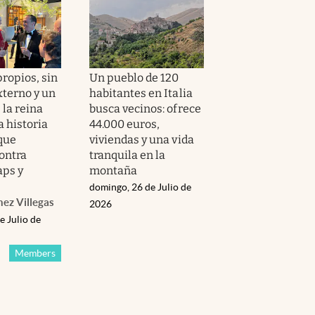
ropios, sin
Un pueblo de 120
xterno y un
habitantes en Italia
 la reina
busca vecinos: ofrece
a historia
44.000 euros,
 que
viviendas y una vida
ontra
tranquila en la
ps y
montaña
domingo, 26 de Julio de
hez Villegas
2026
e Julio de
Members