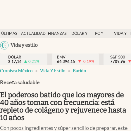
Últimas Noticias
ÚLTIMAS
ACTUALIDAD
FINANZAS
DÓLAR Y
PC Y
VIDA Y
Actualidad
NOTICIAS
Y
MERCADOS
CELULAR
ESTILO
Argentina
Vida y estilo
Finanzas y economía
ECONOMÍA
España
Dólar y mercados
DÓLAR
BMV
S&P 500
$
17,16
0.21
%
66.396,15
-0.19
%
México
7709,96
Internacionales
Cronista México
Vida Y Estilo
Batido
USA
Opinión
Colombia
Receta saludable
Uruguay
Brand Strategy
El poderoso batido que los mayores de
Pc y celular
40 años toman con frecuencia: está
repleto de colágeno y rejuvenece hasta
Vida y estilo
10 años
Tv
Con pocos ingredientes y súper sencillo de preparar, este