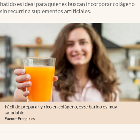
batido es ideal para quienes buscan incorporar colágeno
Clima
sin recurrir a suplementos artificiales.
Espiritualidad
Mediakit
abre en nueva pestaña
México
Fácil de preparar y rico en colágeno, este batido es muy
saludable.
Fuente: Freepik.es