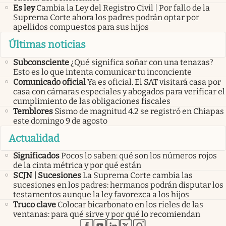
Es ley
Cambia la Ley del Registro Civil | Por fallo de la
Suprema Corte ahora los padres podrán optar por
apellidos compuestos para sus hijos
Últimas noticias
Subconsciente
¿Qué significa soñar con una tenazas?
Esto es lo que intenta comunicar tu inconciente
Comunicado oficial
Ya es oficial. El SAT visitará casa por
casa con cámaras especiales y abogados para verificar el
cumplimiento de las obligaciones fiscales
Temblores
Sismo de magnitud 4.2 se registró en Chiapas
este domingo 9 de agosto
Actualidad
Significados
Pocos lo saben: qué son los números rojos
de la cinta métrica y por qué están
SCJN | Sucesiones
La Suprema Corte cambia las
sucesiones en los padres: hermanos podrán disputar los
testamentos aunque la ley favorezca a los hijos
Truco clave
Colocar bicarbonato en los rieles de las
ventanas: para qué sirve y por qué lo recomiendan
abre en nueva pestaña
abre en nueva pestaña
abre en nueva pestaña
abre en nueva pestaña
abre en nueva pestaña