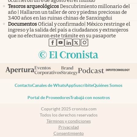
ocurrieron un 6 de agosto en el mundo
Tesoros arqueológicos
Descubrimiento millonario del
año | Hallaron un taller de oro y piedras preciosas de
3.400 años en las ruinas chinas de Sanxingdui
Documentos
Oficial y confirmado| México restringe el
ingreso y la salida del país a ciudadanos y extranjeros
que no efectuaron este trámite en su pasaporte
abre en nueva pestaña
abre en nueva pestaña
abre en nueva pestaña
abre en nueva pestaña
abre en nueva pestaña
Contacto
Canales de WhatsApp
Suscribite
Quiénes Somos
Portal de Proveedores
Trabajá con nosotros
Copyright 2025 cronista.com
Todos los derechos reservados
Términos y condiciones
Privacidad
Consentimiento