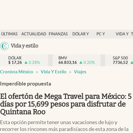
Últimas Noticias
ÚLTIMAS
ACTUALIDAD
FINANZAS
DÓLAR Y
PC Y
VIDA Y
Actualidad
NOTICIAS
Y
MERCADOS
CELULAR
ESTILO
Argentina
Vida y estilo
Finanzas y economía
ECONOMÍA
España
Dólar y mercados
DÓLAR
BMV
S&P 500
$
17,26
0.28
%
66.833,16
0.20
%
México
7736,52
Internacionales
Cronista México
Vida Y Estilo
Viajes
USA
Opinión
Colombia
Imperdible propuesta
Uruguay
Brand Strategy
El ofertón de Mega Travel para México: 5
Pc y celular
días por 15,699 pesos para disfrutar de
Quintana Roo
Vida y estilo
Esta opción permite tener unas vacaciones de lujo y
Tv
recorrer los rincones más paradisíacos de esta zona de la