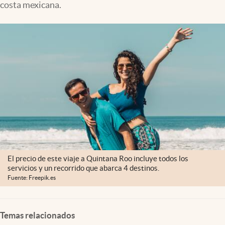
costa mexicana.
Clima
Espiritualidad
Mediakit
abre en nueva pestaña
México
El precio de este viaje a Quintana Roo incluye todos los
servicios y un recorrido que abarca 4 destinos.
Fuente: Freepik.es
Temas relacionados