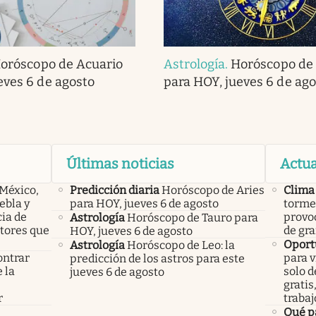
oróscopo de Acuario
Astrología
.
Horóscopo de 
eves 6 de agosto
para HOY, jueves 6 de ago
Últimas noticias
Actua
 México,
Predicción diaria
Horóscopo de Aries
Clima
ebla y
para HOY, jueves 6 de agosto
tormen
cia de
provoc
Astrología
Horóscopo de Tauro para
ctores que
de gra
HOY, jueves 6 de agosto
Oport
Astrología
Horóscopo de Leo: la
ontrar
para v
predicción de los astros para este
 la
solo d
jueves 6 de agosto
s
gratis
r
trabaj
Qué p