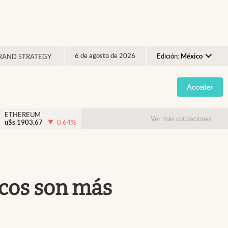
6 de agosto de 2026
Edición:
México
RAND STRATEGY
Argentina
Acceder
España
México
ETHEREUM
Ver más cotizaciones
u$s
1903,67
-0.64
%
USA
Colombia
Uruguay
nicos son más