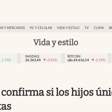
AR Y MERCADOS
PC Y CELULAR
VIDA Y ESTILO
TV
CLIMA
B
Vida y estilo
NASDAQ
BITCOIN
1.79
%
26.363,44
-0.83
%
u$s
64.616,54
-0.29
%
e confirma si los hijos ú
tas