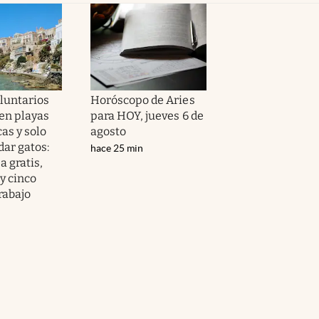
luntarios
Horóscopo de Aries
 en playas
para HOY, jueves 6 de
as y solo
agosto
dar gatos:
hace 25 min
a gratis,
y cinco
rabajo