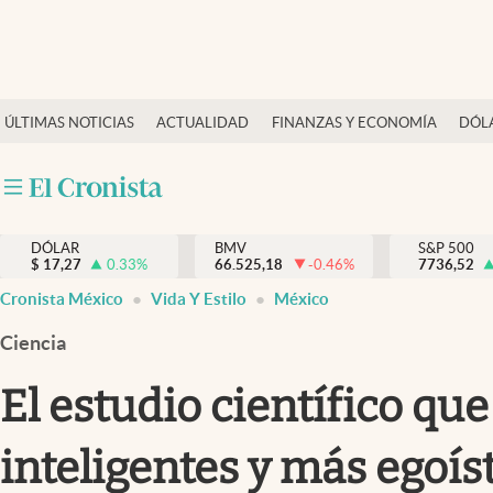
Últimas Noticias
ÚLTIMAS NOTICIAS
ACTUALIDAD
FINANZAS Y ECONOMÍA
DÓL
Actualidad
Finanzas y economía
Dólar y mercados
DÓLAR
BMV
S&P 500
Internacionales
$
17,27
0.33
%
66.525,18
-0.46
%
7736,52
Opinión
Cronista México
Vida Y Estilo
México
Brand Strategy
Ciencia
Pc y celular
El estudio científico qu
Vida y estilo
inteligentes y más egoís
Tv