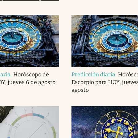
iaria
.
Horóscopo de
Predicción diaria
.
Horósc
OY, jueves 6 de agosto
Escorpio para HOY, jueves
agosto