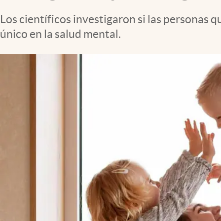
Clima
Los científicos investigaron si las personas 
Espiritualidad
único en la salud mental.
Mediakit
abre en nueva pestaña